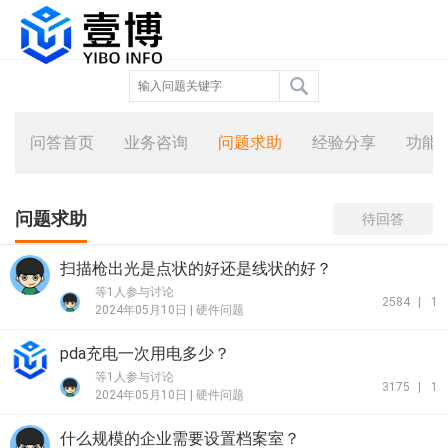
问答首页
业务咨询
问题求助
经验分享
功能
问题求助
待回答
扫描枪出光是点状的好还是线状的好？
等1人参与讨论
2584
|
1
2024年05月10日 |
硬件问题
pda充电一次用电多少？
等1人参与讨论
3175
|
1
2024年05月10日 |
硬件问题
什么规模的企业需要设置档案室？