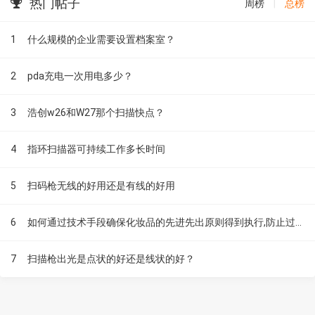
热门帖子
周榜
|
总榜
1
什么规模的企业需要设置档案室？
2
pda充电一次用电多少？
3
浩创w26和W27那个扫描快点？
4
指环扫描器可持续工作多长时间
5
扫码枪无线的好用还是有线的好用
6
如何通过技术手段确保化妆品的先进先出原则得到执行,防止过期?
7
扫描枪出光是点状的好还是线状的好？