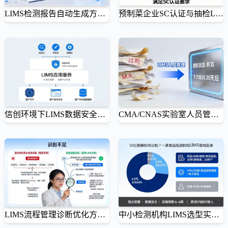
LIMS检测报告自动生成方案：确保合规性、一致性与高效性
预制菜企业SC认证与抽检LIMS方案：快速合规通关
从“手工排版”到“一键出报告”，让每一份报告都经得起审计
从原料验收到出厂留样，全流程数字化守住合规生命线
检测报告质量直接影响实验室公信力。本文提供LIMS检测报告自动生成方案，通过模板锁定、自动填充、
预制菜企业面临SC认证与市场抽检双重压力。本文提供预制菜企业SC认证与抽检LIMS方案，通过自动化
多级审核与电子签章，确保报告合规、一致、高效。
记录、智能预警与一键报告，帮助企业快速合规通关。
信创环境下LIMS数据安全与私有化部署方案：合规保障与架构实践
CMA/CNAS实验室人员管理LIMS方案：授权、培训与能力监控
从私有化部署到等保2.0原生合规，构建实验室数据自主可控的数字化安全底座
从“纸质台账”到“系统自动管控”，让每个人的能力都在合规范围内
信创环境下实验室数据安全面临新挑战。壹博LIMS系统提供私有化部署、信创全栈适配与等保2.0原生合
人员是实验室合规的核心要素。本文提供CMA/CNAS实验室人员管理LIMS方案，通过人员档案、动态授
规的整体方案，构建身份—权限—审计—加密四道防线，助力实验室通...
权、培训计划与资质预警，杜绝无证上岗与授权超范围风险。
LIMS流程管理诊断优化方案：五大常见陷阱与规避策略
中小检测机构LIMS选型实施方案：10万预算实现核心功能全覆盖