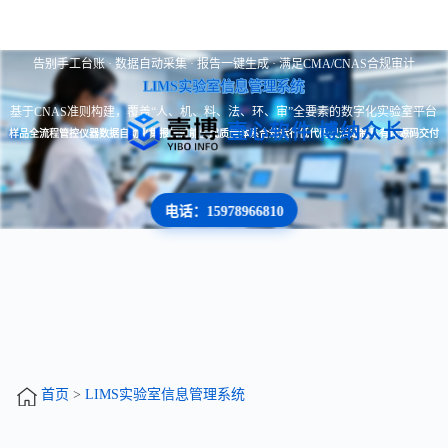
告别手工台账 · 数据自动采集 · 报告一键生成 · 满足CMA/CNAS合规审计
LIMS实验室信息管理系统
基于CNAS准则构建，覆盖“人、机、料、法、环、审”全要素的数字化实验室平台
壹心软件 博纳众长
样品全流程管控
仪器数据自动采集
报告智能生成
质量体系合规运行
低代码灵活定制
私有化源码交付
电话：15978966810
首页
>
LIMS实验室信息管理系统