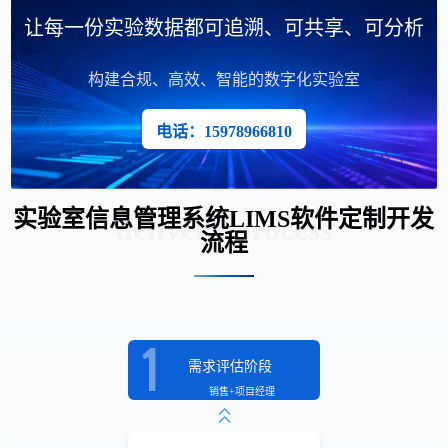
让每一份实验数据都可追溯、可共享、可分析
构建合规、高效、智能的数字化实验室
电话：15978966810
实验室信息管理系统LIMS软件定制开发
delivery process
流程
需求评估阶段
销售+项目经理