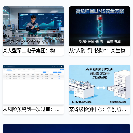
告别纸质台账，迎检不再“临时抱佛脚”
尊重、赋能、激励，三步赢得科研人心
某华东第三方环境检测机构上线壹博LIMS后，实现检测全流程100%电子原始记录，顺利通过CMA飞行检
分享针对科研人员特点的沟通、培训和激励策略，解决“人”的问题。通过尊重科研文化、简化操作流程、
查。附真实系统界面截图与数字化采样场景图，满足CNAS/CM...
建立正向反馈，成功实现LIMS系统全员支持与高效使用。
某大型军工电子集团：构建“标准器-通用量具-专用量具”三位一体的智慧计量管理体系
从“人防”到“技防”：某生物医药实验室的高危样品LIMS安全实践
告别Excel台账与纸质流程，实现从委托申请到仪器处置的全链路数字化管控
权限、环境、操作，三重防线守护实验室安全
某大型军工电子集团引入理化计量智慧管理平台，统一管理数千台标准仪器、通用量具及专用量具。系统
详细介绍LIMS在高危样品接收、存储、处理、废弃各环节的安全控制与追溯机制。通过权限隔离、环境联
覆盖委托、收发、任务、台账、校验计划、仪器处置等全业务流程，实现计量...
动、操作留痕，实现全流程闭环管理，保障人员与环境安全。附真实系统...
从风险预警到一次过审：某化工实验室的LIMS合规实战
某省级检测中心：告别纸质堆积，LIMS联动让报告归档“零时差”
两张真实截图，揭秘CNAS评审背后的LIMS支撑力
查找效率提升99%，轻松应对CNAS/CMA评审
面对CNAS复评审，某化工实验室聚焦两大核心风险点：任务追溯不清、设备校准失控。通过壹博LIMS真
某大型检测中心引入壹博档案系统，与LIMS深度集成，解决纸质报告混乱难题。实现检测报告自动归档、
实的任务创建与设备管理功能，成功构建合规防线。
版本可控、秒级检索，查找效率提升99%，满足CNAS/CMA评审...