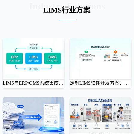
Industry Solutions
LIMS行业方案
LIMS与ERP/QMS系统集成方案：打破质量数据孤岛
定制LIMS软件开发方案：何时需要、如何启动
别让实验室成为企业数字化的“信息孤岛”
不是所有“特殊需求”都值得写代码
实验室数据孤立影响企业整体质量管控。本文提供LIMS与ERP/QMS系统集成方案，详解对接场景、数据
通用LIMS无法满足特殊业务需求时，定制开发是必由之路。本文提供定制LIMS软件开发方案，详解需求
映射与API模式，助力打破质量数据孤岛，实现全流程闭环管理。
梳理、原型验证、分阶段交付与上线运维，避免过度定制陷阱。