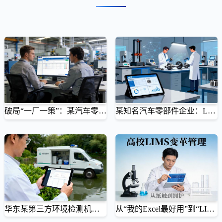
破局“一厂一策”：某汽车零部件巨头借LIMS实现集团级实验室统一管控
某知名汽车零部件企业：LIMS系统驱动检测中心全流程数字化转型
一套标准，三地协同，让质量数据真正流动起来
从纸质记录到智能任务看板，实现检测可追溯、设备全生命周期管理与CNAS合规高效落地
某汽车零部件巨头通过壹博LIMS“1+N”架构，统一三大厂区检测标准与主数据，打通质量数据孤岛。实现
某知名汽车零部件企业通过部署定制化LIMS系统，全面替代Excel与纸质流程，实现样品收发、任务分
跨厂任务协同、集团级质量追溯与供应商绩效评估，提升整体品控效...
派、原始记录、报告生成、设备校验等环节的无纸化闭环管理，显著提...
华东某第三方环境检测机构：LIMS实现100%电子记录，顺利通过CMA飞行检查
从“我的Excel最好用”到“LIMS真香”：某高校实验室的LIMS变革之路