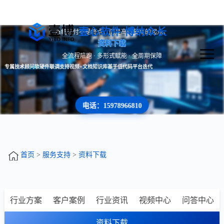
壹心软件 博纳众长
系统交付不是终点，而是高效使用的起点。
资料下载
全流程陪跑 · 多形式赋能 · 全周期保障
专属技术顾问
软硬件联调支持
视频+文档知识库
基于低代码平台迭代
电话：15978966810
首页
>
服务支持
>
资料下载
行业方案
客户案例
行业资讯
视频中心
问答中心
资料下载