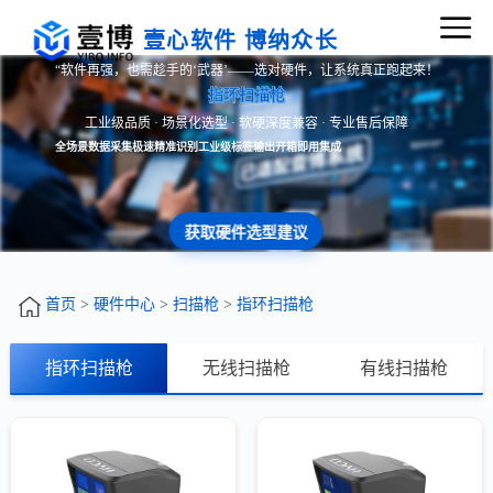
壹心软件 博纳众长
“软件再强，也需趁手的‘武器’——选对硬件，让系统真正跑起来！
指环扫描枪
工业级品质 · 场景化选型 · 软硬深度兼容 · 专业售后保障
全场景数据采集
极速精准识别
工业级标签输出
开箱即用集成
获取硬件选型建议
首页
>
硬件中心
>
扫描枪
>
指环扫描枪
指环扫描枪
无线扫描枪
有线扫描枪