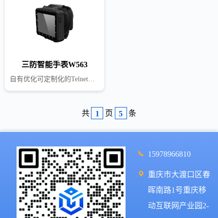
三防智能手表W563
自有优化可定制化的Telnet系统 快速扫描条码完成蓝牙配对 效率提升，降本增效
共
页
条
1
5
15978966810
重庆市大渡口区春
晖南路1号重庆移
动互联网产业园2-