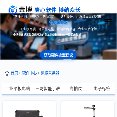
壹心软件 博纳众长
“软件再强，也需趁手的‘武器’——选对硬件，让系统真正跑起来！
数据采集器
工业级品质 · 场景化选型 · 软硬深度兼容 · 专业售后保障
全场景数据采集
极速精准识别
工业级标签输出
开箱即用集成
获取硬件选型建议
首页
>
硬件中心
>
数据采集器
工业平板电脑
三防智能手表
高拍仪
电子标签