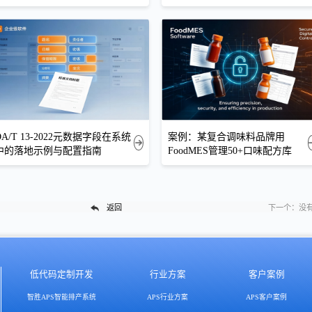
DA/T 13-2022元数据字段在系统
案例：某复合调味料品牌用
中的落地示例与配置指南
FoodMES管理50+口味配方库
返回
下一个：
没
低代码定制开发
行业方案
客户案例
智胜APS智能排产系统
APS行业方案
APS客户案例