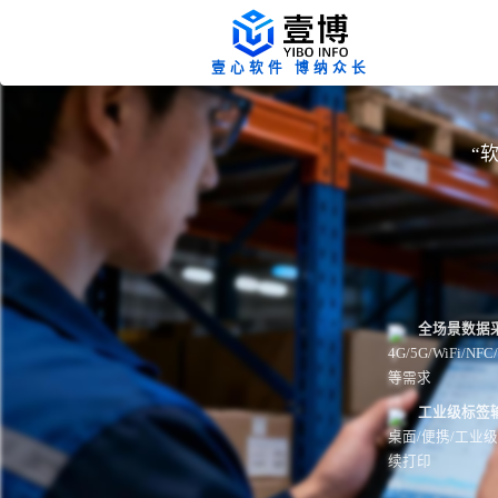
壹心软件 博纳众长
“
全场景数据
4G/5G/WiFi
等需求
工业级标签
桌面/便携/工业
续打印