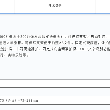
技术参数
1000万像素＋200万像素高清双摄像头），可伸缩支架／自动对
登记人半身相。可伸缩支架便于拍照A3文件。固定式硬底座，让拍
快速扫描、书籍高速翻拍、固定式底座精准拍摄、OCR文字识别功
银行、实物录制等。
75（合拢）*75*244mm