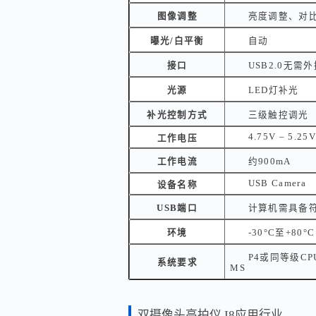
图像调整
亮度调整、对
曝光/白平衡
自动
接口
USB2.0无需
光源
LED灯补光
补光控制方式
三级触控调光
4.75V – 5.25
工作电压
工作电流
约900mA
USB Camera
设备名称
USB端口
计算机需具备符合
环境
-30°C至+80
P4或同等级CPU
系统要求
MS
双摄像头高拍仪 I8应用行业