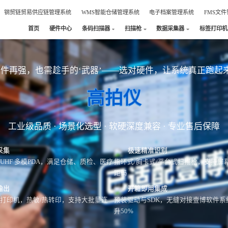
钢贸链贸易供应链管理系统
WMS智能仓储管理系统
电子档案管理系统
FMS文
首页
硬件中心
条码扫描器
扫描枪
数据采集器
标签打印机
软件再强，也需趁手的‘武器’——选对硬件，让系统真正跑起
高拍仪
工业级品质 · 场景化选型 · 软硬深度兼容 · 专业售后保障
采集
极速精准识别
/NFC/UHF 多模PDA，满足仓储、质检、医疗
指环式/胸卡式/平台式扫描枪，支持屏
距码
输出
开箱即用集成
级打印机，热敏/热转印，支持大批量连
预装驱动与SDK，无缝对接壹博软件系
升50%