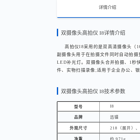
详情介绍
双摄像头高拍仪 I8详情介绍
高拍仪I8采用的是双高清摄像头（
副摄像头用于在拍摄文件同时自动拍摄
LED补光灯。双摄像头合并拍摄、1秒
件、实物扫描录像;适用于企业办公、
双摄像头高拍仪 I8技术参数
I8
型号
品牌
迅镭
外观尺寸
218（展开）、
净重
约 971g