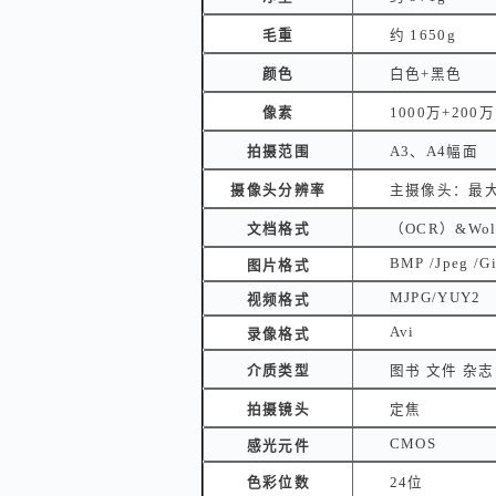
毛重
约 1650g
颜色
白色+黑色
像素
1000万+200万
拍摄范围
A3、A4幅面
摄像头分辨率
主摄像头：最大分
文档格式
（OCR）&Wold /
BMP /Jpeg /Gi
图片格式
MJPG/YUY2
视频格式
Avi
录像格式
介质类型
图书 文件 杂志
拍摄镜头
定焦
CMOS
感光元件
色彩位数
24位