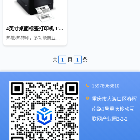
4英寸桌面标签打印机 TTP-244 Pro
热敏/热转印，多功能商业标签打印机
共
页
条
1
1
15978966810
重庆市大渡口区春晖
南路1号重庆移动互
联网产业园2-2-2