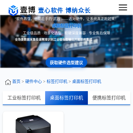
壹心软件 博纳众长
“软件再强，也需趁手的‘武器’——选对硬件，让系统真正跑起来！
桌面标签打印机
工业级品质 · 场景化选型 · 软硬深度兼容 · 专业售后保障
全场景数据采集
极速精准识别
工业级标签输出
开箱即用集成
获取硬件选型建议
首页
>
硬件中心
>
标签打印机
>
桌面标签打印机
工业标签打印机
桌面标签打印机
便携标签打印机