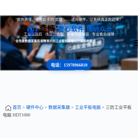
“软件再强，也需趁手的‘武器’——选对硬件，让系统真正跑起来！
工业平板电脑
壹心软件 博纳众长
工业级品质 · 场景化选型 · 软硬深度兼容 · 专业售后保障
全场景数据采集
极速精准识别
工业级标签输出
开箱即用集成
电话：15978966810
首页
>
硬件中心
>
数据采集器
>
工业平板电脑
> 三防工业平板
电脑 HDT1000