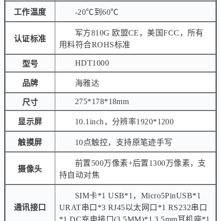
工作温度
-20℃到60℃
军方810G 欧盟CE，美国FCC，所有
认证标准
用料符合ROHS标准
HDT1000
型号
品牌
海雅达
275*178*18mm
尺寸
显示屏
10.1inch，分辨率1920*1200
触摸屏
10点触控，支持原笔迹手写
前置500万像素+后置1300万像素，支
摄像头
持自动对焦
SIM卡*1 USB*1，Micro5PinUSB*1
通讯接口
URAT串口*3 RJ45以太网口*1 RS232串口
*1 DC充电接口(3.5MM)*1 3.5mm耳机座*1