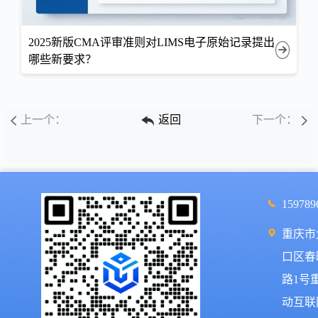
2025新版CMA评审准则对LIMS电子原始记录提出
哪些新要求？
上一个：
返回
下一个：
159789
重庆市
口区春
路1号
动互联