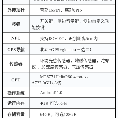
外接顶针
背部16PIN，底部8PIN
开关键，侧边音量键，侧边自定义功
按键
能按键
NFC
支持ISO/IEC，识别距离5cm内
GPS导航
北斗+GPS+glonass(三选二）
环境光感传感器，地磁传感器，陀螺
传感器
仪 ，加速度传感器，气压传感器
MT6771HelioP60 4cortex-
CPU
A732.0GHz,8核
Android11.0
操作系统
运行内存
4GB,可选6GB
存储容量
64GB，可选128GB