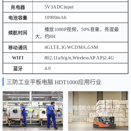
5V3ADCinput
充电器
10900mAh
电池容量
播放1080P视频，50%音量，亮度最
续航时间
大，约8H
4GLTE,3GWCDMA,GSM
移动通讯
WIFI
802.11a/b/g/n,WirelessAP AP)2.4G
4.0
蓝牙
三防工业平板电脑 HDT1000应用行业
制造业：生产监控、设备
物流和仓储：订单处理、
维护
追踪朔源