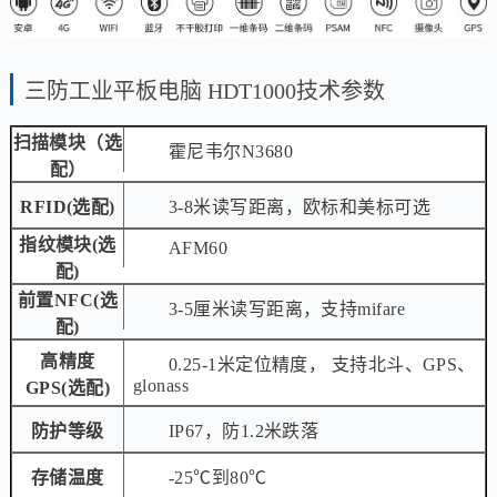
三防工业平板电脑 HDT1000技术参数
扫描模块（选
霍尼韦尔N3680
配）
RFID(选配)
3-8米读写距离，欧标和美标可选
指纹模块(选
AFM60
配)
前置NFC(选
3-5厘米读写距离，支持mifare
配)
高精度
0.25-1米定位精度， 支持北斗、GPS、
glonass
GPS(选配)
防护等级
IP67，防1.2米跌落
存储温度
-25℃到80℃