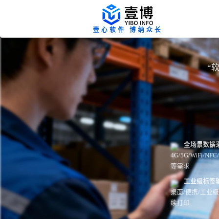
壹心软件 博纳众长
“
全场景数据
4G/5G/WiFi
等需求
工业级标签
桌面/便携/工业
续打印