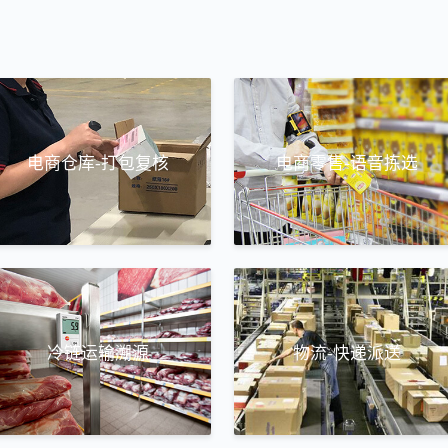
电商仓库-打包复核
电商零售-语音拣选
冷链运输溯源
物流-快递派送