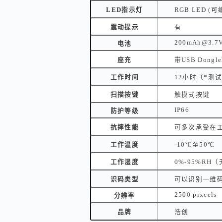
LED指示灯
RGB LED (可
震动提示
有
200mAh@3.7
电池
座充
带USB Don
工作时间
12小时（*测
扫描按键
触摸式按键
IP66
防护等级
抗摔性能
可多次承受在
工作温度
-10℃至50℃
工作湿度
0%-95%RH
识码类型
可以识别一维
2500 pixcels
分辨率
品牌
浩创