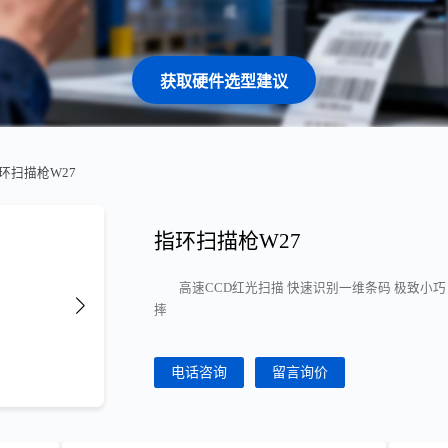
获取硬件选型建议
指环扫描枪W27
指环扫描枪W27
高速CCD红光扫描 快速识别一维条码 极致小巧 
摔
电话咨询
留言询价