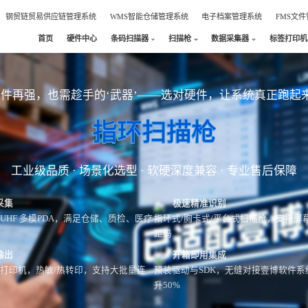
钢贸链贸易供应链管理系统
WMS智能仓储管理系统
电子档案管理系统
FMS文
首页
硬件中心
条码扫描器
扫描枪
数据采集器
标签打印机
软件再强，也需趁手的‘武器’——选对硬件，让系统真正跑起
指环扫描枪
工业级品质 · 场景化选型 · 软硬深度兼容 · 专业售后保障
采集
极速精准识别
/NFC/UHF 多模PDA，满足仓储、质检、医疗
指环式/胸卡式/平台式扫描枪，支持屏
距码
输出
开箱即用集成
级打印机，热敏/热转印，支持大批量连
预装驱动与SDK，无缝对接壹博软件系
升50%