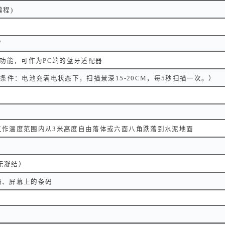
编程)
V
gle功能，可作为PC端的蓝牙适配器
试条件：电池充满电状态下，扫描景深15-20CM，每5秒扫描一次。）
工作温度范围内从3米高度自由落体或六面八角跌落到水泥地面
（无凝结）
码、屏幕上的条码