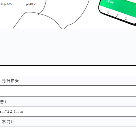
红光扫描头
环套）
mm*22.1mm
寸不同）