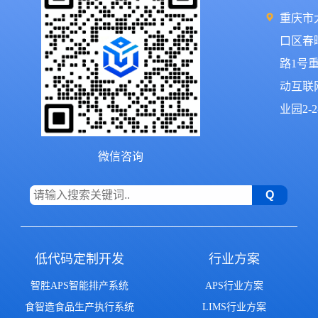
重庆市
口区春
路1号
动互联
业园2-2
微信咨询
低代码定制开发
行业方案
智胜APS智能排产系统
APS行业方案
食智造食品生产执行系统
LIMS行业方案