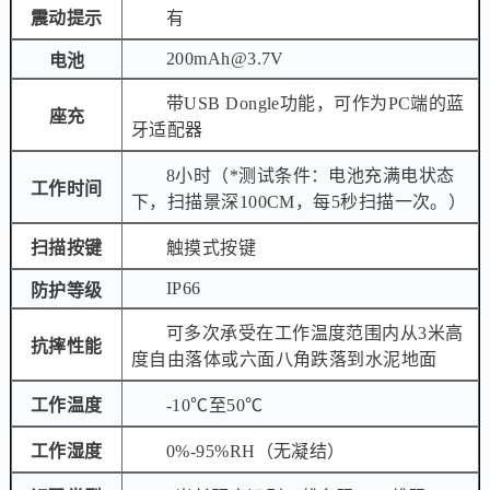
震动提示
有
200mAh@3.7V
电池
带USB Dongle功能，可作为PC端的蓝
座充
牙适配器
8小时（*测试条件：电池充满电状态
工作时间
下，扫描景深100CM，每5秒扫描一次。）
扫描按键
触摸式按键
IP66
防护等级
可多次承受在工作温度范围内从3米高
抗摔性能
度自由落体或六面八角跌落到水泥地面
工作温度
-10℃至50℃
工作湿度
0%-95%RH（无凝结）