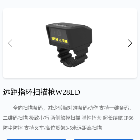
远距指环扫描枪W28LD
全向扫描条码，减少转腕对准条码动作 支持一维条码、
二维码扫描 极致小巧 两侧触摸扫描 弹性指套 超长续航 IP66
防尘防摔 支持叉车/高位货架3-5米远距离扫描