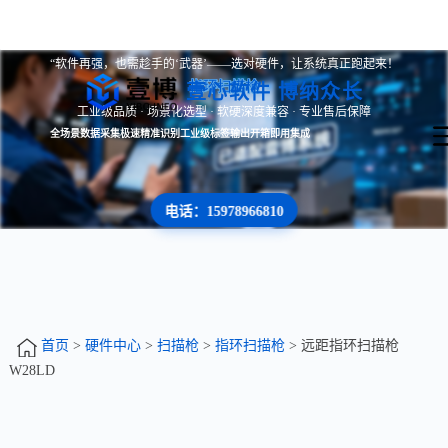
“软件再强，也需趁手的‘武器’——选对硬件，让系统真正跑起来！
指环扫描枪
壹心软件 博纳众长
工业级品质 · 场景化选型 · 软硬深度兼容 · 专业售后保障
全场景数据采集
极速精准识别
工业级标签输出
开箱即用集成
电话：15978966810
首页
>
硬件中心
>
扫描枪
>
指环扫描枪
> 远距指环扫描枪
W28LD