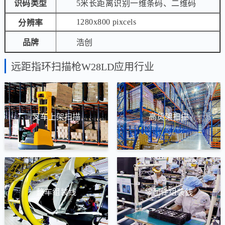
识码类型
5米长距离识别一维条码、二维码
1280x800 pixcels
分辨率
品牌
浩创
远距指环扫描枪W28LD应用行业
叉车上架扫描
高货架扫描
整车组装线
零配件组装线