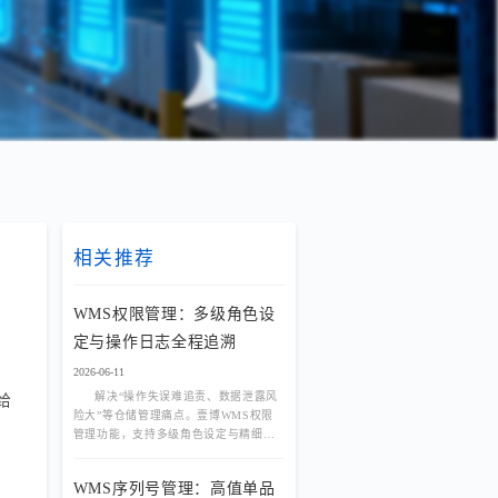
相关推荐
WMS权限管理：多级角色设
定与操作日志全程追溯
2026-06-11
解决“操作失误难追责、数据泄露风
给
险大”等仓储管理痛点。壹博WMS权限
管理功能，支持多级角色设定与精细化
授权，结合操作日志全程追溯，为企业
打造安全、可控、可审计的数字化仓
WMS序列号管理：高值单品
库。