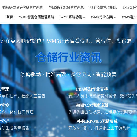
钢贸链贸易供应链管理系统
WMS智能仓储管理系统
电子档案管理系统
FMS文
首页
WMS智能仓储管理系统
WMS系统功能
WMS行业方案
WMS客
还在靠人脑记货位？WMS让仓库看得见、管得住、盘得准！
仓储行业资讯
条码驱动 · 精准高效 · 多仓协同 · 智能预警
化管理
PDA移动作业支持
点全程扫码，杜绝人工差错
仓库人员手持终端实时操作，效率提升5
中管控
效期批次精准追溯
云仓一体化协同管理
先进先出自动提醒，过期库存实时预警
异分析
对接ERP/MES无缝集成
自动生成盈亏报告
开放API接口，打通企业上下游系统