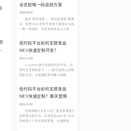
全流程唯一码追踪方案
性
2026-06-05
面对"窜货难查"、"售后追溯难"等痛
点，壹博WMS序列号管理方案通过SN码
一物一码追踪，实现高值单品从入库、
在库到出库的全流程防伪与追溯，保障
企业品牌与利润。
都
低代码平台如何支撑食品
期、
MES快速定制开发？
2025-12-09
FoodMES基于自研低代码平台，在
保持全定制前提下，2–3周完成核心流程
原型验证，大幅缩短需求确认周期，降
低项目风险。
低代码平台如何支撑食品
MES快速定制？重庆壹博实
践
2025-12-02
定制周期太长怎么办？重庆壹博基于
自研低代码平台，实现食品MES在7天内
完成客户个性化需求配置，大幅缩短交
付周期。