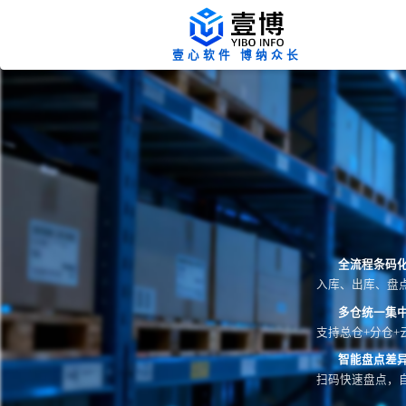
壹心软件 博纳众长
全流程条码
入库、出库、盘
多仓统一集
支持总仓+分仓+
智能盘点差
扫码快速盘点，