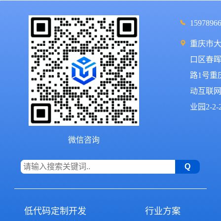
1597896
重庆市
口区春
路1号重
动互联
业园2-2-
微信咨询
低代码定制开发
行业方案