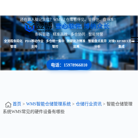
还在靠人脑记货位？WMS让仓库看得见、管得住、盘得准！
壹心软件 博纳众长
仓储行业资讯
条码驱动 · 精准高效 · 多仓协同 · 智能预警
全流程条码化
PDA移动作业
多仓统一集中
效期批次精准
智能盘点差异
对接ERP/MES无缝
管理
支持
管控
追溯
分析
集成
电话：15978966810
首页
>
WMS智能仓储管理系统
>
仓储行业资讯
> 智能仓储管理
系统WMS常见的硬件设备有哪些