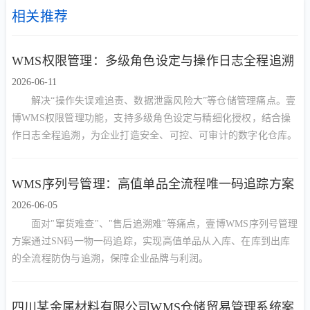
相关推荐
WMS权限管理：多级角色设定与操作日志全程追溯
2026-06-11
解决“操作失误难追责、数据泄露风险大”等仓储管理痛点。壹
博WMS权限管理功能，支持多级角色设定与精细化授权，结合操
作日志全程追溯，为企业打造安全、可控、可审计的数字化仓库。
WMS序列号管理：高值单品全流程唯一码追踪方案
2026-06-05
面对"窜货难查"、"售后追溯难"等痛点，壹博WMS序列号管理
方案通过SN码一物一码追踪，实现高值单品从入库、在库到出库
的全流程防伪与追溯，保障企业品牌与利润。
四川某金属材料有限公司WMS仓储贸易管理系统案