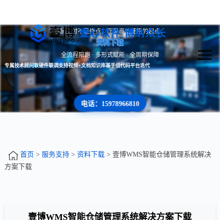
系统交付不是终点，而是高效使用的起点。
壹心软件 博纳众长
资料下载
全流程陪跑 · 多形式赋能 · 全周期保障
专属技术顾问
软硬件联调支持
视频+文档知识库
基于低代码平台迭代
电话：15978966810
首页
>
服务支持
>
资料下载
> 壹博WMS智能仓储管理系统解决
方案下载
壹博WMS智能仓储管理系统解决方案下载