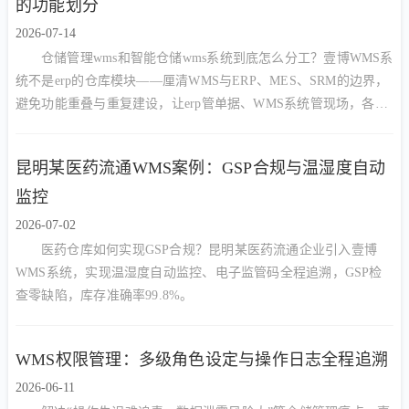
的功能划分
2026-07-14
仓储管理wms和智能仓储wms系统到底怎么分工？壹博WMS系
统不是erp的仓库模块——厘清WMS与ERP、MES、SRM的边界，
避免功能重叠与重复建设，让erp管单据、WMS系统管现场，各司
其职、数据互通。
昆明某医药流通WMS案例：GSP合规与温湿度自动
监控
2026-07-02
医药仓库如何实现GSP合规？昆明某医药流通企业引入壹博
WMS系统，实现温湿度自动监控、电子监管码全程追溯，GSP检
查零缺陷，库存准确率99.8%。
WMS权限管理：多级角色设定与操作日志全程追溯
2026-06-11