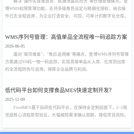
解决“操作失误难追责、数据泄露风险大”等仓储管理痛点。壹
博WMS权限管理功能，支持多级角色设定与精细化授权，结合操
作日志全程追溯，为企业打造安全、可控、可审计的数字化仓库。
WMS序列号管理：高值单品全流程唯一码追踪方案
2026-06-05
面对"窜货难查"、"售后追溯难"等痛点，壹博WMS序列号管理
方案通过SN码一物一码追踪，实现高值单品从入库、在库到出库
的全流程防伪与追溯，保障企业品牌与利润。
低代码平台如何支撑食品MES快速定制开发？
2025-12-09
FoodMES基于自研低代码平台，在保持全定制前提下，2–3周
完成核心流程原型验证，大幅缩短需求确认周期，降低项目风险。