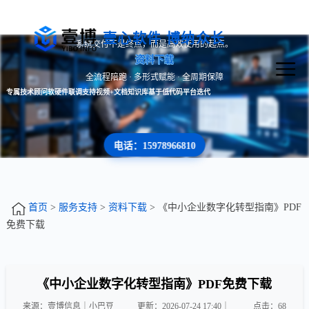
壹心软件 博纳众长
系统交付不是终点，而是高效使用的起点。
资料下载
全流程陪跑 · 多形式赋能 · 全周期保障
专属技术顾问
软硬件联调支持
视频+文档知识库
基于低代码平台迭代
电话：15978966810
首页
>
服务支持
>
资料下载
> 《中小企业数字化转型指南》PDF
免费下载
《中小企业数字化转型指南》PDF免费下载
来源：壹博信息｜小巴豆
更新：2026-07-24 17:40｜
点击：
68