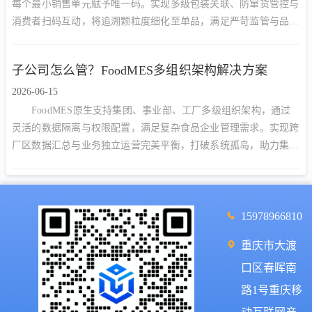
每个最小销售单元赋予唯一码。实现多级包装关联、防窜货管控与
消费者扫码互动，将追溯颗粒度细化至单品，满足严苛监管与品牌
营销双重需求。
子公司怎么管？FoodMES多组织架构解决方案
2026-06-15
FoodMES原生支持集团、事业部、工厂多级组织架构，通过
灵活的数据隔离与权限配置，满足复杂食品企业管理需求。实现跨
厂区数据汇总与业务独立运营完美平衡，打破系统孤岛，助力集团
型企业构建统一数字底座。
15978966810
重庆市大渡
口区春晖南
路1号重庆移