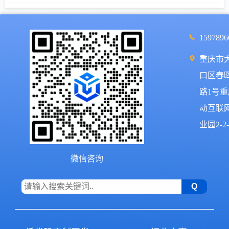
1597896
重庆市
口区春
路1号
动互联
业园2-2-
微信咨询