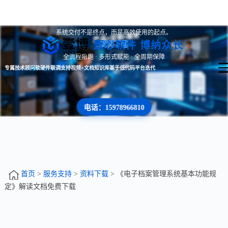
系统交付不是终点，而是高效使用的起点。
壹心软件 博纳众长
资料下载
全流程陪跑 · 多形式赋能 · 全周期保障
专属技术顾问
软硬件联调支持
视频+文档知识库
基于低代码平台迭代
电话：15978966810
首页
>
服务支持
>
资料下载
> 《电子档案管理系统基本功能规
定》解读文档免费下载