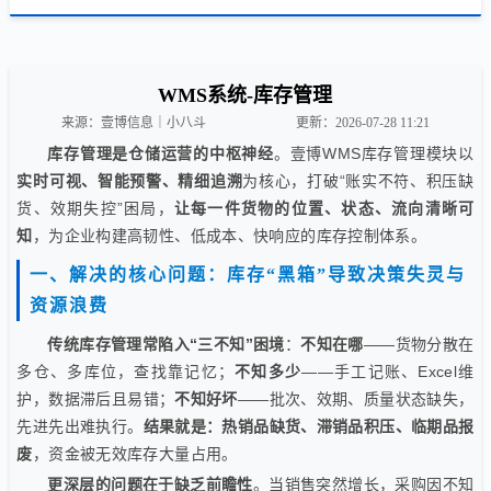
WMS系统-库存管理
来源：壹博信息｜小八斗
更新：2026-07-28 11:21
库存管理是仓储运营的中枢神经
。壹博WMS库存管理模块以
实时可视、智能预警、精细追溯
为核心，打破“账实不符、积压缺
货、效期失控”困局，
让每一件货物的位置、状态、流向清晰可
知
，为企业构建高韧性、低成本、快响应的库存控制体系。
一、解决的核心问题：库存“黑箱”导致决策失灵与
资源浪费
传统库存管理常陷入“三不知”困境
：
不知在哪
——货物分散在
多仓、多库位，查找靠记忆；
不知多少
——手工记账、Excel维
护，数据滞后且易错；
不知好坏
——批次、效期、质量状态缺失，
先进先出难执行。
结果就是：热销品缺货、滞销品积压、临期品报
废
，资金被无效库存大量占用。
更深层的问题在于缺乏前瞻性
。当销售突然增长，采购因不知