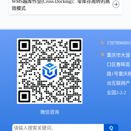
WMS越库作业(Cross-Docking)：零库存周转的高
效模式
1597896681
重庆市大渡
口区春晖南
路1号重庆
动互联网产
业园2-2-2
微信咨询