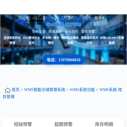
还在靠人脑记货位？WMS让仓库看得见、管得住、盘得准！
壹心软件 博纳众长
WMS系统-库存管理
条码驱动 · 精准高效 · 多仓协同 · 智能预警
全流程条码化
PDA移动作业
多仓统一集中
效期批次精准
智能盘点差异
对接ERP/MES无缝
管理
支持
管控
追溯
分析
集成
电话：15978966810
首页
>
WMS智能仓储管理系统
>
WMS系统功能
>
WMS系统-库
存管理
短缺预警
超期预警
库存明细