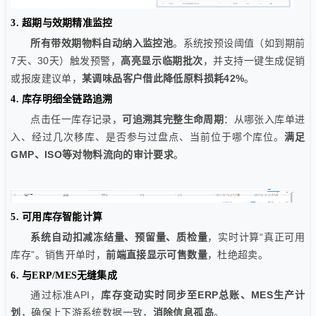
3. 超期与效期精准监控
所有带效期物料自动纳入监控池
。系统按预设阈值（如到期前
7天、30天）触发预警，
高亮显示临期批次
，并支持一键生成促销
或报废建议单，
某调味品客户借此降低原料损耗42%
。
4. 库存明细全链路追溯
点击任一库存记录，
可追溯其完整生命周期
：从哪张入库单进
入、经过几次移库、是否参与过盘点、当前位于哪个库位。
满足
GMP、ISO等对物料流向的审计要求
。
5. 可用库存智能计算
系统自动扣减冻结量、预留量、质检量
，实时计算“真正可用
库存”。销售开单时，
前端直接显示可售数量
，杜绝超卖。
6. 与ERP/MES无缝集成
通过标准API，
库存变动实时同步至ERP总账、MES生产计
划
，确保上下游系统数据一致，
消除信息孤岛
。