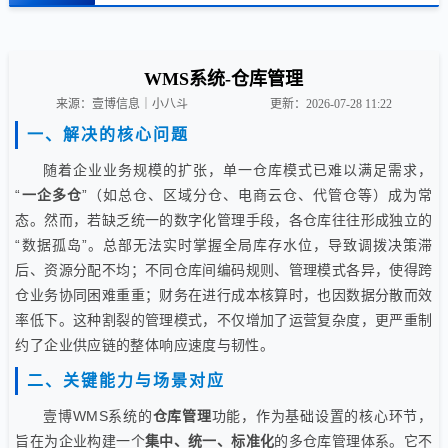
WMS系统-仓库管理
来源：壹博信息｜小八斗
更新：2026-07-28 11:22
一、解决的核心问题
随着企业业务规模的扩张，单一仓库模式已难以满足需求，
“
一企多仓
”（如总仓、区域分仓、电商云仓、代管仓等）成为常
态。然而，若缺乏统一的数字化管理手段，各仓库往往形成独立的
“数据孤岛”。总部无法实时掌握全局库存水位，导致调拨决策滞
后、资源分配不均；不同仓库间编码规则、管理模式各异，使得跨
仓业务协同困难重重；财务在进行成本核算时，也因数据分散而效
率低下。这种割裂的管理模式，不仅增加了运营复杂度，更严重制
约了企业供应链的整体响应速度与韧性。
二、关键能力与场景对应
壹博WMS系统的
仓库管理
功能，作为基础设置的核心环节，
旨在为企业构建一个
集中、统一、标准化
的多仓库管理体系。它不