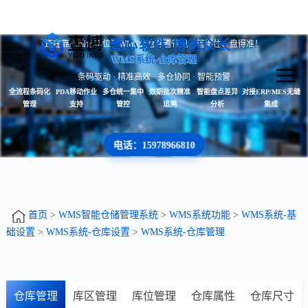
壹心软件 博纳众长
还在靠人脑记货位？WMS让仓库看得见、管得住、盘得准！
WMS系统-仓库管理
条码驱动 · 精准高效 · 多仓协同 · 智能预警
全流程条码化
PDA移动作业
多仓统一集中
效期批次精准
智能盘点差异
对接ERP/MES无缝
管理
支持
管控
追溯
分析
集成
电话：15978966810
首页
>
WMS智能仓储管理系统
>
WMS系统功能
>
WMS系统-基
础设置
>
WMS系统-仓库设置
>
WMS系统-仓库管理
仓库管理
库区管理
库位管理
仓库属性
仓库尺寸