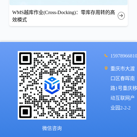
WMS越库作业(Cross-Docking)：零库存周转的高
效模式
1597896681
重庆市大渡
口区春晖南
路1号重庆
动互联网产
业园2-2-2
微信咨询