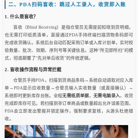
二、PDA扫码盲收：跳过人工录入，收货即入账
1. 什么是盲收？
盲收（Blind Receiving）是指仓管员无需提前知晓到货明细，
也无需打印纸质清单，直接通过PDA手持终端扫描货物条码即可
完成收货确认。系统后台自动匹配采购订单或入库计划单，实时校
验数量、批次、效期、序列号等关键信息。这种“所见即所扫”的模
式，彻底颠覆了“先对单后收货”的传统逻辑。
2. 盲收操作流程与异常拦截
仓管员手持PDA，扫描到货商品条码→系统自动调取对应入库
单→PDA显示应收数量→仓管员输入实收数量（或直接确认）→
系统即时更新库存台账。全程
无需纸质单据
，
无需电脑录入
，收货
完成即库存可见。若扫描到非订单商品或数量超出允许误差范围，
PDA会立即发出警报并锁定操作，强制要求复核，从源头杜绝错
收。