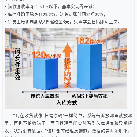
• 错收漏收率降至
0.1%以下
，基本实现零差错；
• 库存准确率稳定在
99.9%
，财务对账时间缩短80%；
• 新员工培训周期从2周缩短至
3天
，只需学会扫码即可上岗。
“现在收货就像‘扫健康码’一样简单，系统告诉放哪里就放哪
里，再也不怕收错了。而且管理层能实时看到入库进度和异常报
表，决策更有依据。”该厂仓库经理反馈道。数据的实时透明化，