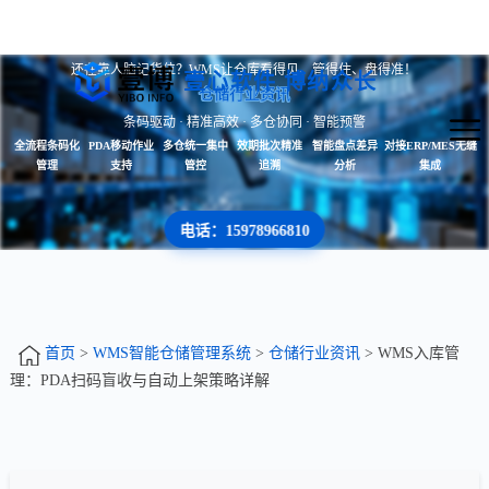
还在靠人脑记货位？WMS让仓库看得见、管得住、盘得准！
壹心软件 博纳众长
仓储行业资讯
条码驱动 · 精准高效 · 多仓协同 · 智能预警
全流程条码化
PDA移动作业
多仓统一集中
效期批次精准
智能盘点差异
对接ERP/MES无缝
管理
支持
管控
追溯
分析
集成
电话：15978966810
首页
>
WMS智能仓储管理系统
>
仓储行业资讯
> WMS入库管
理：PDA扫码盲收与自动上架策略详解