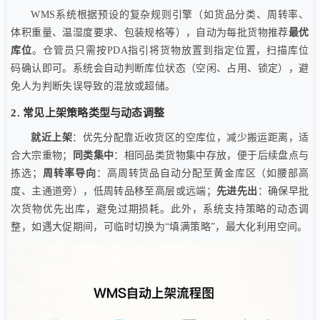
WMS系统根据预设的复杂规则引擎（如货品分类、周转率、
体积重量、温湿度要求、包装规格等），自动为每批货物推荐
最优
库位
。仓管员只需按PDA指引将货物放置到指定位置，扫描库位
码确认即可。系统会自动判断库位状态（空闲、占用、锁定），避
免人为判断失误导致的混放或超储。
2. 常见上架策略类型与动态调整
就近上架
：优先分配靠近收货区的空库位，减少搬运距离，适
合大宗重物；
同类集中
：相同品类货物集中存放，便于后续盘点与
拣选；
周转率导向
：高周转货品自动分配至黄金库区（如腰部高
度、主通道旁），低周转品移至高层或远端；
先进先出
：确保早批
次货物优先出库，避免过期损耗。此外，系统支持策略的动态调
整，如遇大促期间，可临时切换为“填满策略”，最大化利用空间。