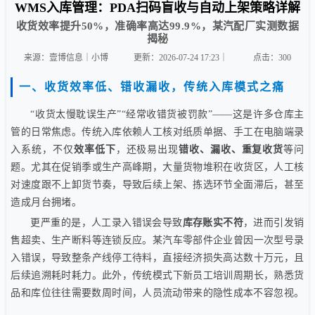
WMS入库管理：PDA扫码盲收与自动上架策略详解
收货效率提升50%，准确率高达99.9%，某汽配厂实测数据
揭秘
来源：壹博信息｜小博
更新：2026-07-24 17:23｜
点击：
300
一、收货效率低、错收漏收，传统入库模式之痛
“收货太慢耽误生产”“经常收错货被罚款”——这是许多仓库主
管的日常焦虑。传统入库依赖人工核对纸质单据、手工在电脑端录
入系统，不仅
效率低下
，还极易出现
错收、漏收、重复收货
等问
题。尤其在促销季或生产高峰期，大量货物堆积在收货区，人工核
对速度跟不上卸货节奏，导致后续上架、拣选环节全面滞后，甚至
造成月台拥堵。
更严重的是，人工录入错误会导致
库存账实不符
，进而引发销
售超卖、生产断料等连锁反应。某汽车零部件企业曾因一次型号录
入错误，导致整条产线停工待料，直接经济损失高达数十万元，且
后续追溯耗时耗力。此外，传统模式下新员工培训周期长，熟悉货
品和库位往往需要数周时间，人员流动带来的隐性成本不容忽视。