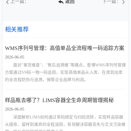
上一篇：
返回
下一篇：
相关推荐
WMS序列号管理：高值单品全流程唯一码追踪方案
2026-06-05
面对"窜货难查"、"售后追溯难"等痛点，壹博WMS序列号管理
方案通过SN码一物一码追踪，实现高值单品从入库、在库到出库
的全流程防伪与追溯，保障企业品牌与利润。
样品瓶去哪了？LIMS容器全生命周期管理揭秘
2026-06-05
深度解析LIMS如何通过条码绑定与扫码流转，实现样品容器
从接收、留样到废弃的全程追踪，有效解决容器丢失与交叉污染难