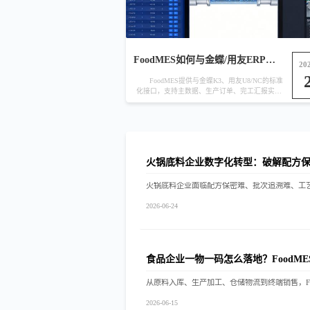
FoodMES如何与金蝶/用友ERP无缝
20
FoodMES提供与金蝶K3、用友U8/NC的标准
化接口，支持主数据、生产订单、完工汇报实时
同步，实...
火锅底料企业数字化转型：破解配方
2026-06-24
食品企业一物一码怎么落地？FoodM
2026-06-15