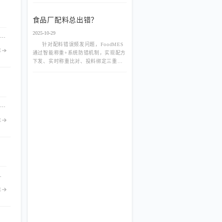
食品厂配料总出错？
2025-10-29
FoodMES支持多品牌、多工厂集团化架构，通过多组织数据隔离与集团集中管控，打破跨厂区数据孤岛。实现生产标准统一、资源全局统筹与数据实时汇总，助力大型食品企业提升集团整体运营效率与决策能力。 核心关键词： 集团化生产管控, 多工厂数据协同, 食品MES系统, 跨厂区管理
针对配料错误频发问题，FoodMES
E
通过智能称重+系统防错机制，实现配方
下发、实时称重比对、投料绑定三重保
障，助力食品厂达成配料零差错。
FoodMES打通研发与生产数据链，支持试产工艺一键转量产、参数自动继承与版本追溯。消除数据孤岛，大幅缩短新品从实验室到车间的转化周期，助力食品企业抢占市场先机。
E
工生产中严格保密，助力食品企业轻松通过客户验厂，赢得长期信任。
E