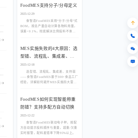
FoodMES支持分子/分母定义
2025-12-29
食智造FoodMES采用“分子/分母”式
BOM，按总产量自动计算各物料用量，
FoodMES原生支持集团、事业部、工厂多级组织架构，通过灵活的数据隔离与权限配置，满足复杂食品企业管理需求。实现跨厂区数据汇总与业务独立运营完美平衡，打破系统孤岛，助力集团型企业构建统一数字底座。
误差<0.1%，彻底解决比例投料不准难
题。
E
MES实施失败的4大原因：选
型错、流程乱、集成差、支
持弱
2025-12-18
选型错、流程乱、集成差、支持弱
FoodMES内置自定义流程引擎与电子签名功能，支持配方变更、工单调整、报废申请等场景的多级审批。实现审批节点灵活配置、移动端随时处理、操作全程留痕，助力食品企业满足合规审计要求，大幅缩短流转等待时间。
——食智造FoodMES基于300+食品工厂
经验，详解如何避开MES实施四大雷
E
区。
FoodMES如何实现智能称重
防错？支持多配方自动切换
2025-12-22
，不合格自动冻结关联批次，杜绝问题品流出，助力食品企业构建全链路质量闭环，轻松应对合规审计。
食智造FoodMES联动电子秤，按配
E
方自动提示投料顺序与重量，超重/欠重
实时报警，配料差错率下降95%以上。