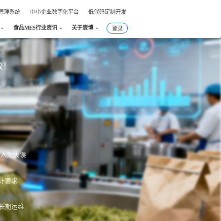
件管理系统
中小企业数字化平台
低代码定制开发
食品MES行业资讯
关于壹博
登录
效！
绝人为失误
计要求
长期运维