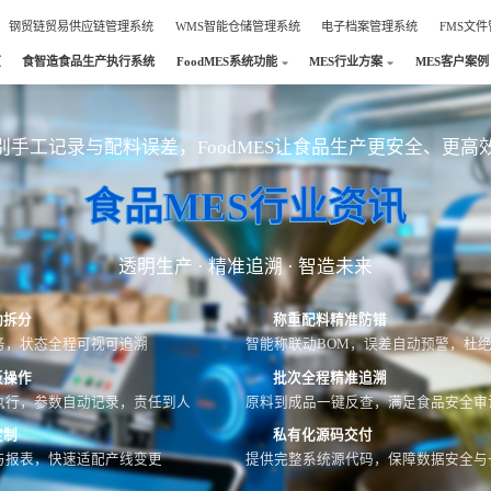
钢贸链贸易供应链管理系统
WMS智能仓储管理系统
电子档案管理系统
FMS文
页
食智造食品生产执行系统
FoodMES系统功能
MES行业方案
MES客户案例
别手工记录与配料误差，FoodMES让食品生产更安全、更高
食品MES行业资讯
透明生产 · 精准追溯 · 智造未来
动拆分
称重配料精准防错
务，状态全程可视可追溯
智能称联动BOM，误差自动预警，杜
板操作
批次全程精准追溯
执行，参数自动记录，责任到人
原料到成品一键反查，满足食品安全审
定制
私有化源码交付
与报表，快速适配产线变更
提供完整系统源代码，保障数据安全与