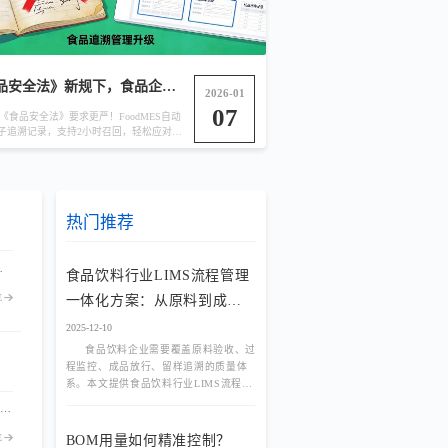
《食品安全法》新规下，食品企业如何通过M
2026-01
07
《食品安全法》要求更严！FoodMES自动
子追溯记录，支持2小时召回，轻松应对监
管检查。
热门推荐
一码全链路追溯等功能，帮助火锅底料厂实现降本增效与合规管理的双重目标。
食品饮料行业LIMS流程管理
E
一体化方案：从原料到成品
全程质控
2025-12-10
食品饮料企业需要覆盖原料验收、过
程监控、成品放行、留样追溯的质量体
系。本文提供食品饮料行业LIMS流程管
理一体化方案，实现从原料到成品的全
从原料入库、生产加工、仓储物流到终端销售，FoodMES为每个最小销售单元赋予唯一码。实现多级包装关联、防窜货管控与消费者扫码互动，将追溯颗粒度细化至单品，满足严苛监管与品牌营销双重需求。
程质控与可追溯。
E
BOM用量如何精准控制？