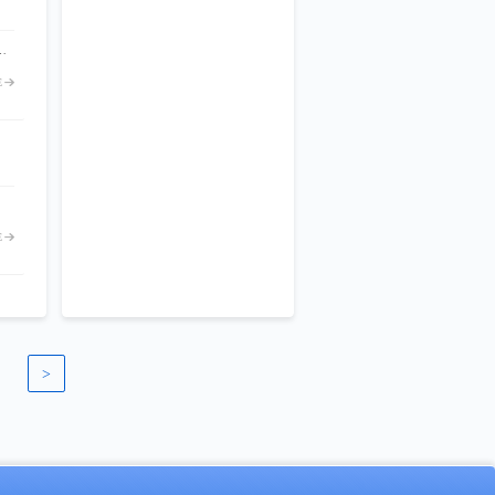
+动态计划策略，一套系统同时管理按单生产(MTO)与库存生产(MTS)，排产效率提升30%。
E
E
>