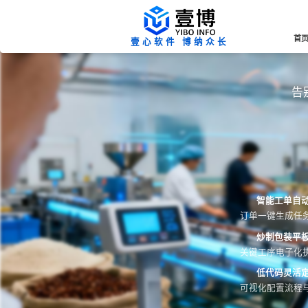
首
壹心软件 博纳众长
告
智能工单自
订单一键生成任
炒制包装平
关键工序电子化
低代码灵活
可视化配置流程