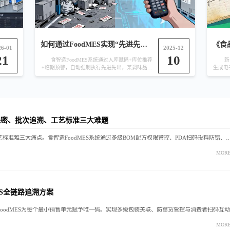
如何通过FoodMES实现“先进先出”自
26-01
2025-12
21
10
食智造FoodMES系统通过入库赋码+库位推荐
新
+临期预警，自动强制执行先进先出，某调味品厂
生成电
原料损耗下...
保密、批次追溯、工艺标准三大难题
火锅底料企业面临配方保密难、批次追溯难、工艺标准难三大痛点。食智造FoodMES系统通过多级BOM配方权限管控、PDA扫码投料防错、炒制工艺数字化、一物
MOR
ES全链路追溯方案
MOR