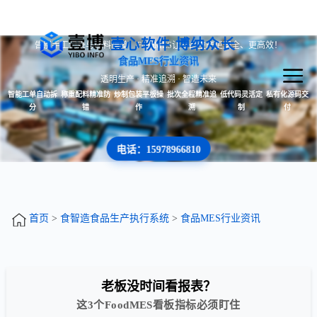
壹心软件 博纳众长
告别手工记录与配料误差，FoodMES让食品生产更安全、更高效！
食品MES行业资讯
透明生产 · 精准追溯 · 智造未来
智能工单自动拆
称重配料精准防
炒制包装平板操
批次全程精准追
低代码灵活定
私有化源码交
分
错
作
溯
制
付
电话：15978966810
首页
>
食智造食品生产执行系统
>
食品MES行业资讯
老板没时间看报表？
这3个FoodMES看板指标必须盯住