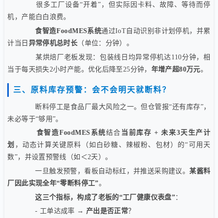
很多工厂设备“开着”，但实际因卡料、故障、等待而停
机，产能白白浪费。
食智造FoodMES系统
通过IoT自动识别非计划停机，并累
计当日
异常停机总时长
（单位：分钟）。
某烘焙厂老板发现：包装线日均异常停机达110分钟，相
当于每天损失2小时产能。优化后降至25分钟，
年增产超80万元
。
三、原料库存预警：会不会明天就断料？
断料停工是食品厂最大风险之一。但仓管报“还有库存”，
未必等于“够用”。
食智造FoodMES系统
结合
当前库存 + 未来3天生产计
划
，动态计算关键原料（如白砂糖、辣椒粉、包材）的“可用天
数”，并设置预警线（如＜2天）。
一旦触发预警，看板自动标红，并推送采购建议。
某酱料
厂因此实现全年“零断料停工”
。
这三个指标，构成了老板的“工厂健康仪表盘”
：
- 工单达成率 →
产出是否正常
？