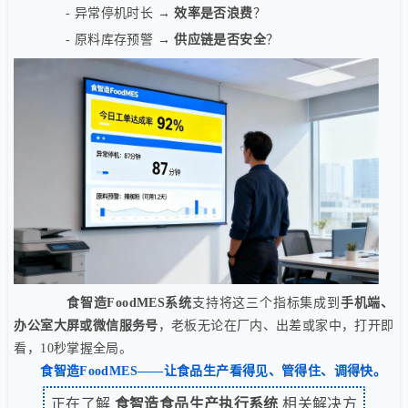
- 异常停机时长 →
效率是否浪费
？
- 原料库存预警 →
供应链是否安全
？
食智造FoodMES系统
支持将这三个指标集成到
手机端、
办公室大屏或微信服务号
，老板无论在厂内、出差或家中，打开即
看，10秒掌握全局。
食智造FoodMES——让食品生产看得见、管得住、调得快。
正在了解
食智造食品生产执行系统
相关解决方