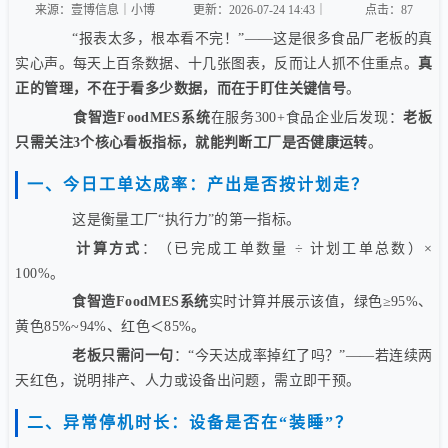
来源：壹博信息｜小博
更新：2026-07-24 14:43｜
点击：
87
“报表太多，根本看不完！”——这是很多食品厂老板的真
实心声。每天上百条数据、十几张图表，反而让人抓不住重点。
真
正的管理，不在于看多少数据，而在于盯住关键信号
。
食智造FoodMES系统
在服务300+食品企业后发现：
老板
只需关注3个核心看板指标，就能判断工厂是否健康运转
。
一、今日工单达成率：产出是否按计划走？
这是衡量工厂“执行力”的第一指标。
计算方式
：（已完成工单数量 ÷ 计划工单总数）×
100%。
食智造FoodMES系统
实时计算并展示该值，绿色≥95%、
黄色85%~94%、红色＜85%。
老板只需问一句
：“今天达成率掉红了吗？”——若连续两
天红色，说明排产、人力或设备出问题，需立即干预。
二、异常停机时长：设备是否在“装睡”？