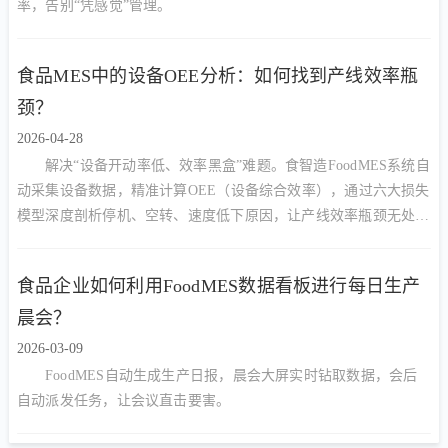
率，告别“凭感觉”管理。
食品MES中的设备OEE分析：如何找到产线效率瓶
颈？
2026-04-28
解决“设备开动率低、效率黑盒”难题。食智造FoodMES系统自
动采集设备数据，精准计算OEE（设备综合效率），通过六大损失
模型深度剖析停机、空转、速度低下原因，让产线效率瓶颈无处遁
形，助力食品企业提升产能15%以上。
食品企业如何利用FoodMES数据看板进行每日生产
晨会？
2026-03-09
FoodMES自动生成生产日报，晨会大屏实时钻取数据，会后
自动派发任务，让会议直击要害。