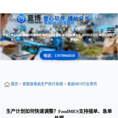
告别手工记录与配料误差，FoodMES让食品生产更安全、更高效！
壹心软件 博纳众长
食品MES行业资讯
透明生产 · 精准追溯 · 智造未来
智能工单自动拆
称重配料精准防
炒制包装平板操
批次全程精准追
低代码灵活定
私有化源码交
分
错
作
溯
制
付
电话：15978966810
首页
>
食智造食品生产执行系统
>
食品MES行业资讯
生产计划如何快速调整？FoodMES支持插单、急单