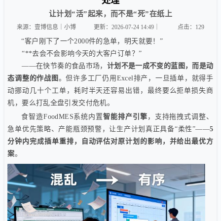
处理
让计划“活”起来，而不是“死”在纸上
来源：壹博信息｜小博
更新：2026-07-24 14:49｜
点击：
129
“客户刚下了一个2000件的急单，明天就要！”
“**去会不会影响今天的大客户订单？”
——在快节奏的食品市场，
计划不是一成不变的蓝图，而是动
态调整的作战图
。但许多工厂仍用Excel排产，一旦插单，就得手
动挪动几十个工单，耗时半天还容易出错，最终要么拒单损失商
机，要么打乱全盘引发交付危机。
食智造FoodMES系统内置
智能排产引擎
，支持拖拽式调整、
急单优先策略、产能瓶颈预警，让生产计划真正具备“柔性”——
5
分钟内完成插单重排，自动评估对原计划的影响，并给出最优方
案
。