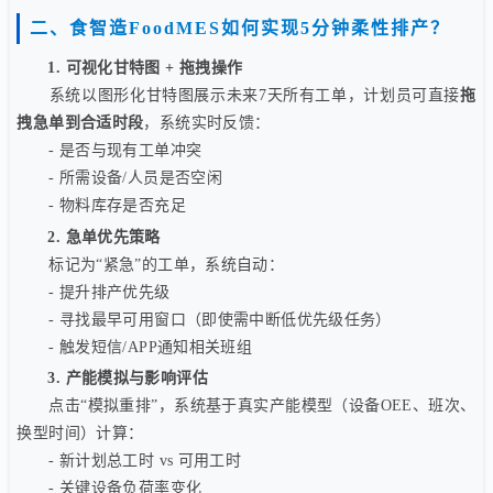
二、食智造FoodMES如何实现5分钟柔性排产？
1. 可视化甘特图 + 拖拽操作
系统以图形化甘特图展示未来7天所有工单，计划员可直接
拖
拽急单到合适时段
，系统实时反馈：
- 是否与现有工单冲突
- 所需设备/人员是否空闲
- 物料库存是否充足
2. 急单优先策略
标记为“紧急”的工单，系统自动：
- 提升排产优先级
- 寻找最早可用窗口（即使需中断低优先级任务）
- 触发短信/APP通知相关班组
3. 产能模拟与影响评估
点击“模拟重排”，系统基于真实产能模型（设备OEE、班次、
换型时间）计算：
- 新计划总工时 vs 可用工时
- 关键设备负荷率变化