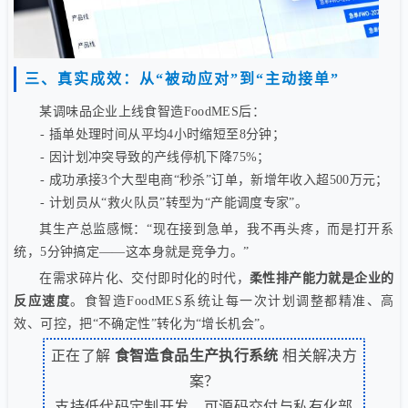
三、真实成效：从“被动应对”到“主动接单”
某调味品企业上线食智造FoodMES后：
- 插单处理时间从平均4小时缩短至8分钟；
- 因计划冲突导致的产线停机下降75%；
- 成功承接3个大型电商“秒杀”订单，新增年收入超500万元；
- 计划员从“救火队员”转型为“产能调度专家”。
其生产总监感慨：“现在接到急单，我不再头疼，而是打开系
统，5分钟搞定——这本身就是竞争力。”
在需求碎片化、交付即时化的时代，
柔性排产能力就是企业的
反应速度
。食智造FoodMES系统让每一次计划调整都精准、高
效、可控，把“不确定性”转化为“增长机会”。
正在了解
食智造食品生产执行系统
相关解决方
案？
支持低代码定制开发、可源码交付与私有化部