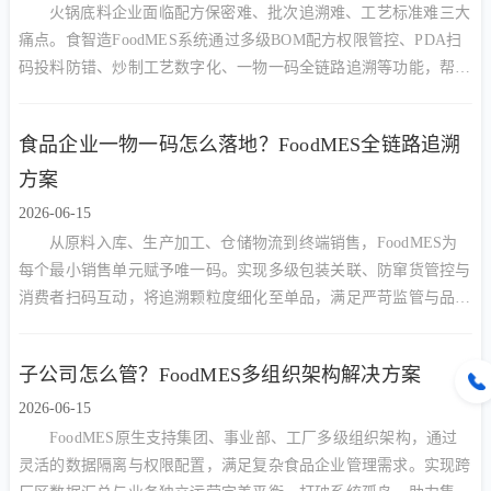
火锅底料企业面临配方保密难、批次追溯难、工艺标准难三大
痛点。食智造FoodMES系统通过多级BOM配方权限管控、PDA扫
码投料防错、炒制工艺数字化、一物一码全链路追溯等功能，帮助
火锅底料厂实现降本增效与合规管理的双重目标。
食品企业一物一码怎么落地？FoodMES全链路追溯
方案
2026-06-15
从原料入库、生产加工、仓储物流到终端销售，FoodMES为
每个最小销售单元赋予唯一码。实现多级包装关联、防窜货管控与
消费者扫码互动，将追溯颗粒度细化至单品，满足严苛监管与品牌
营销双重需求。
子公司怎么管？FoodMES多组织架构解决方案
2026-06-15
FoodMES原生支持集团、事业部、工厂多级组织架构，通过
灵活的数据隔离与权限配置，满足复杂食品企业管理需求。实现跨