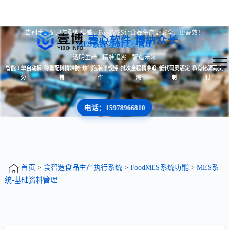
告别手工记录与配料误差，FoodMES让食品生产更安全、更高效！
壹心软件 博纳众长
MES系统-基础资料管理
透明生产 · 精准追溯 · 智造未来
智能工单自动拆
称重配料精准防
炒制包装平板操
批次全程精准追
低代码灵活定
私有化源码交
分
错
作
溯
制
付
电话：15978966810
首页
>
食智造食品生产执行系统
>
FoodMES系统功能
>
MES系
统-基础资料管理