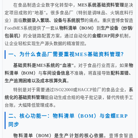
在食品制造企业数字化转型中，
MES系统基础资料管理
是决
定项目成败的“地基”。很多食品厂（特别是调味品、火锅底料行
业）面临
数据录入繁琐、设备与系统脱节
的痛点。重庆壹博食智造
FoodMES系统提供了一套从
物料清单（BOM）
到
生产设备（炒锅/
包装机）
的全链路配置方案，通过自动化的
金蝶ERP同步
机制，
让企业轻松实现生产源头数据的精准管控。
一、为什么食品厂需要重视MES基础资料管理？
基础资料是MES系统的“血液”
。对于食品行业而言，如果
物
料清单（BOM）
与
车间设备信息
不准确，将直接导致
配料差错、
生产追溯困难以及成本核算失真
。
特别是对于需要通过ISO22000或HACCP验厂的食品企业，
系
统化的基础资料管理
能自动生成合规的电子批记录，替代传统手工
台账，大幅降低管理成本。
二、核心功能一：物料清单（BOM）与金蝶ERP
同步
物料清单（BOM）是生产计划的核心依据
。壹博食智造