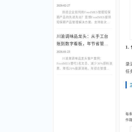
2026-02-27
烘焙企业如何用FoodMES管理短保
期产品的先进先出？壹博FoodMES提供
短保期产品管理解决方案，支持批次自
动排序、临期预警、过期自动锁定。
川渝调味品龙头：从手工台
账到数字看板，年节省管理
1
成本80万
2026-01-23
川渝某调味品龙头客户案例：
FoodMES替代5名文员、减少30%原料浪
录
费、降低20%能源消耗，年综合管理成
任
本下降80万元，附真实数字看板截图。
每
作