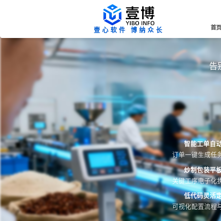
首
壹心软件 博纳众长
告
智能工单自
订单一键生成任
炒制包装平
关键工序电子化
低代码灵活
可视化配置流程