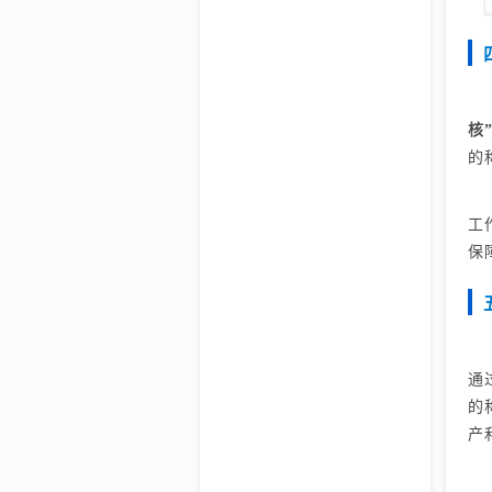
核
的
工
保
通
的
产