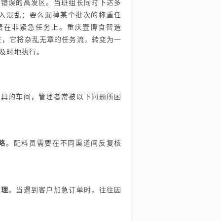
和错误的高发区。当班组长同时下达多
入混乱：要么漏掉某个批次的称重任
费在非紧急任务上。重庆壹博食智造
而生，它将杂乱无章的任务流，转变为一
及时地执行。
工具的车间，管理者常被以下问题所困
略
。配料员需要在不同渠道间反复核
处理
。当遇到客户加急订单时，往往因