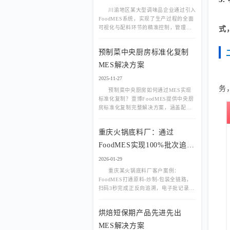
川渝地区某大型调味品企业通过引入
FoodMES系统，实现了生产过程的全面
可视化与配料环节的精准控制，管理决
式
策有了坚实的数据支撑。
预制菜中央厨房标准化复制
MES解决方案
2025-11-27
务
预制菜中央厨房如何通过MES实现
标准化复制？壹博FoodMES提供中央厨
房标准化复制完整解决方案，涵盖配方
管理、批次追溯、标准化生产等核心功
能。
重庆火锅底料厂：通过
FoodMES实现100%批次追
溯，客户验厂一次通过
2026-01-29
重庆某火锅底料厂客户案例：
FoodMES打通原料-炒制-包装全链路，
扫码3秒完成正反向追溯，电子批记录自
动生成，客户验厂审核一次通过，附系
统界面截图。
烘焙短保期产品先进先出
MES解决方案