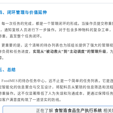
四、闭环管理与价值延伸
每一次任务的完成，都是一个管理闭环的形成。当操作员提交称重
”
，通知复核人员进行下一步操作。对于包含多种物料的复杂工单，
称重，直至整个任务闭环。
更重要的是，这个清晰的待办列表也为班组长提供了强大的管理
作负荷和任务进度，
实现从“被动救火”到“主动调度”的管理升级
，
障。
五、总结
FoodMES的待办任务中心，远不止是一个简单的任务列表。它
过智能化的信息聚合与交互设计，将配料员从繁琐的信息筛选和流
称重操作。这不仅显著降低了人为失误和沟通成本，更通过保障任
和客户满意度构筑了一道坚实的防线。
正在了解
食智造食品生产执行系统
相关