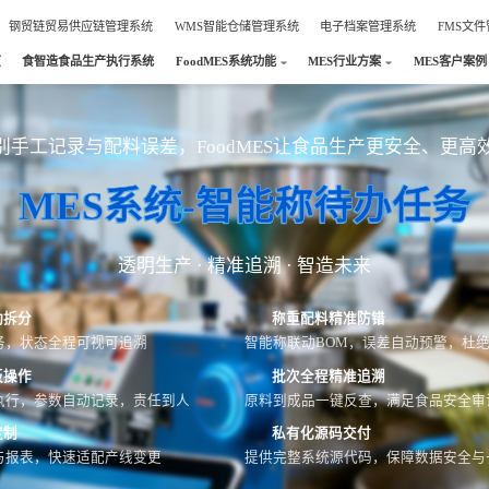
钢贸链贸易供应链管理系统
WMS智能仓储管理系统
电子档案管理系统
FMS文
页
食智造食品生产执行系统
FoodMES系统功能
MES行业方案
MES客户案例
别手工记录与配料误差，FoodMES让食品生产更安全、更高
MES系统-智能称待办任务
透明生产 · 精准追溯 · 智造未来
动拆分
称重配料精准防错
务，状态全程可视可追溯
智能称联动BOM，误差自动预警，杜
板操作
批次全程精准追溯
执行，参数自动记录，责任到人
原料到成品一键反查，满足食品安全审
定制
私有化源码交付
与报表，快速适配产线变更
提供完整系统源代码，保障数据安全与