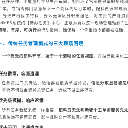
在多品种、小批量的食品生产车间，配料环节常常是效率的瓶颈
工单，或销售部门紧急插入一个高优先级订单时，配料员很容易陷
，导致产线停工待料；要么无法区分轻重缓急，将宝贵的产能浪
oodMES系统的【待办任务】中心，正是为解决这一现场管理难题
清晰、有序、可执行
的行动指南，确保每一个称重指令都能被准确、
一、传统任务管理模式的三大现场困境
一个高效的配料环节，始于一个清晰的任务视图
。在缺乏数字化
：
. 任务散落，容易遗漏
任务通过口头传达、微信群或纸质单据分发，
信息分散且易被忽
，稍有不慎就会漏掉关键任务，造成下游工序停滞。
. 优先级模糊，响应迟缓
所有任务看起来都一样重要，
配料员无法判断哪个工单需要优先
信息传递不畅而延误，影响准时交付率和客户满意度。
. 状态不明，沟通成本高