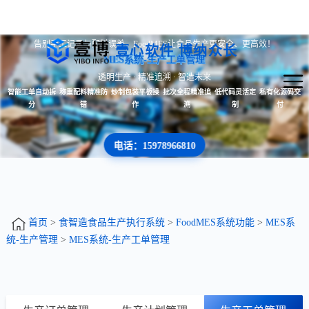
告别手工记录与配料误差，FoodMES让食品生产更安全、更高效！
壹心软件 博纳众长
MES系统-生产工单管理
透明生产 · 精准追溯 · 智造未来
智能工单自动拆
称重配料精准防
炒制包装平板操
批次全程精准追
低代码灵活定
私有化源码交
分
错
作
溯
制
付
电话：15978966810
首页
>
食智造食品生产执行系统
>
FoodMES系统功能
>
MES系
统-生产管理
>
MES系统-生产工单管理