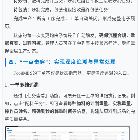
待炒制
：配料完成并提交，炒制班组在平板上接收炒制任务；
待包装
：炒制完成，包装班组接收最终包装任务；
完成生产
：所有工序完成，工单自动关闭，形成完整电子履
历。
状态的每一次变更均由系统操作自动触发，
确保流程合规、数
据真实、过程可控
。管理人员可在工单列表中按状态筛选，瞬间掌
握全局生产动态。
四、“一点击穿”：实现深度追溯与异常处理
FoodMES的工单不仅是状态指示器，更是深度追溯的入口。
1. 一单多维追溯
通过【任务查看】功能，可展开任一工单的详细执行记录。例
如，点击“配料任务”，即可查看
每种物料的计划重量、实称重量、
操作员姓名、精确到秒的称重时间
等信息，构建从原料到成品的完
整质量链条。