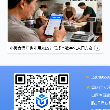
小微食品厂也能用MES？低成本数字化入门方案
159789668
重庆市大
口区春晖
路1号重庆