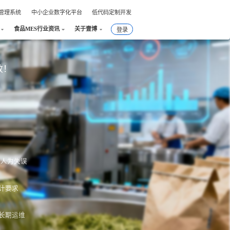
件管理系统
中小企业数字化平台
低代码定制开发
食品MES行业资讯
关于壹博
登录
效！
绝人为失误
计要求
长期运维