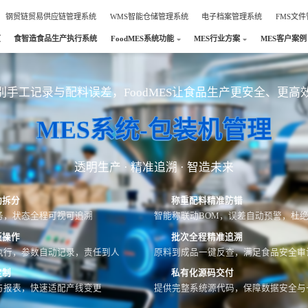
钢贸链贸易供应链管理系统
WMS智能仓储管理系统
电子档案管理系统
FMS文
页
食智造食品生产执行系统
FoodMES系统功能
MES行业方案
MES客户案例
别手工记录与配料误差，FoodMES让食品生产更安全、更高
MES系统-包装机管理
透明生产 · 精准追溯 · 智造未来
动拆分
称重配料精准防错
务，状态全程可视可追溯
智能称联动BOM，误差自动预警，杜
板操作
批次全程精准追溯
执行，参数自动记录，责任到人
原料到成品一键反查，满足食品安全审
定制
私有化源码交付
与报表，快速适配产线变更
提供完整系统源代码，保障数据安全与