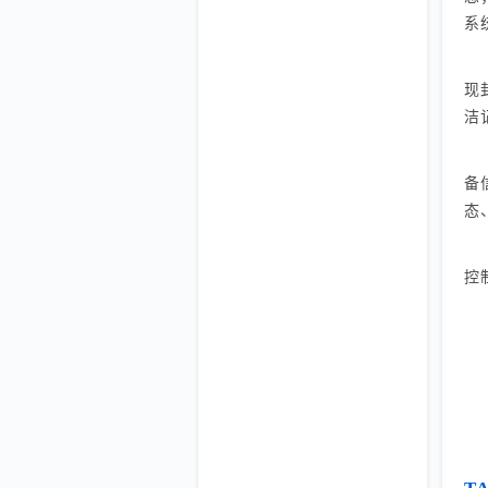
系
现
洁
备
态
控