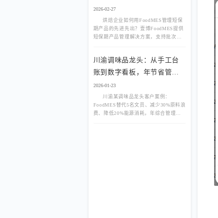
2026-02-27
烘焙企业如何用FoodMES管理短保
期产品的先进先出？壹博FoodMES提供
短保期产品管理解决方案，支持批次自
动排序、临期预警、过期自动锁定。
川渝调味品龙头：从手工台
账到数字看板，年节省管理
成本80万
2026-01-23
川渝某调味品龙头客户案例：
FoodMES替代5名文员、减少30%原料浪
费、降低20%能源消耗，年综合管理成
本下降80万元，附真实数字看板截图。