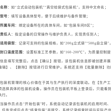
名称
：如“立式自动包装机”“真空给袋式包装机”，支持中文命名；
型号
：填写设备具体型号，便于后续维护与备件管理；
所属车间
：绑定设备所在的具体车间，如“包装车间B区”；
责任人
：指定设备的日常操作与维护负责人，实现责任到人；
适用袋型
：记录可支持的包装规格，如“200g立式袋”“500g自立
封口温度范围
：设置标准工艺参数，如“160-200℃”，为质量控制
信息填写完整后，点击【确认】按钮，该包装机信息即被创建并展
编辑】、【删除】按钮进行日常维护。系统还支持【批量删除】功
。
包装机管理的核心价值在于其与生产执行的深度联动。在【生产工
须选择具体的包装机设备。操作员在包装机平板上登录后，只能看
执行。
当操作员点击“开始包装”时，系统自动记录该包装机的启用时间
；任务完成后点击“结束包装”并提交，系统记录结束时间与实际产