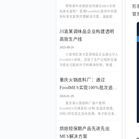
形
预制菜中央厨房如何通过MES实现
标准化复制？壹博FoodMES提供中央厨
管
房标准化复制完整解决方案，涵盖配方
管理、批次追溯、标准化生产等核心功
能。
川渝某调味品企业构建透明
高效生产线
2025-09-29
川渝地区某大型调味品企业通过引入
FoodMES系统，实现了生产过程的全面
可视化与配料环节的精准控制，管理决
策有了坚实的数据支撑。
重庆火锅底料厂：通过
FoodMES实现100%批次追
溯，客户验厂一次通过
2026-01-29
重庆某火锅底料厂客户案例：
FoodMES打通原料-炒制-包装全链路，
扫码3秒完成正反向追溯，电子批记录自
动生成，客户验厂审核一次通过，附系
统界面截图。
烘焙短保期产品先进先出
MES解决方案