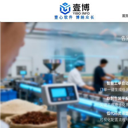
首
壹心软件 博纳众长
告
智能工单自
订单一键生成任
炒制包装平
关键工序电子化
低代码灵活
可视化配置流程