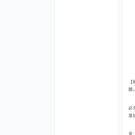
【
据
必
准
息