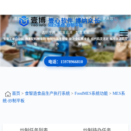
告别手工记录与配料误差，FoodMES让食品生产更安全、更高效！
壹心软件 博纳众长
MES系统-炒制平板
透明生产 · 精准追溯 · 智造未来
智能工单自动拆
称重配料精准防
炒制包装平板操
批次全程精准追
低代码灵活定
私有化源码交
分
错
作
溯
制
付
电话：15978966810
首页
>
食智造食品生产执行系统
>
FoodMES系统功能
>
MES系
统-炒制平板
炒制任务列表
炒制待办任务