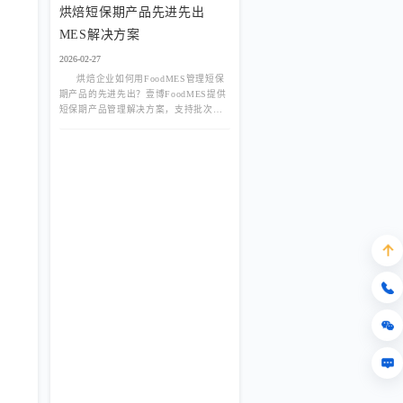
烘焙短保期产品先进先出
MES解决方案
2026-02-27
烘焙企业如何用FoodMES管理短保
期产品的先进先出？壹博FoodMES提供
短保期产品管理解决方案，支持批次自
动排序、临期预警、过期自动锁定。