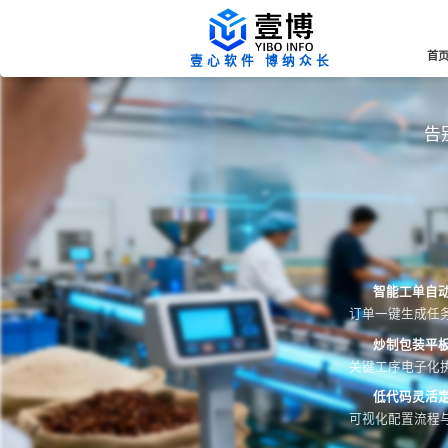
首
壹心软件 博纳众长
告
智能工单自
订单一键生成任
炒制包装平
关键工序电子化
低代码灵活
可视化配置流程