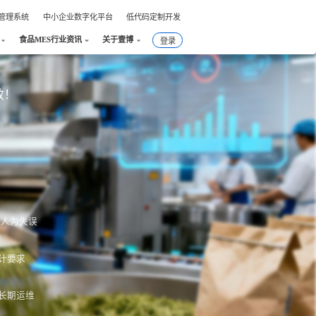
件管理系统
中小企业数字化平台
低代码定制开发
食品MES行业资讯
关于壹博
登录
效！
绝人为失误
计要求
长期运维