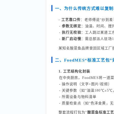
一、为什么传统方式难以复制
-
工艺靠口传
：老师傅说“炒到差
-
参数无绑定
：油温、时间、搅
-
执行无校验
：工人跳过某道工
-
新厂启动慢
：需总部派人驻场1
某知名酸菜鱼品牌曾因区域工厂
二、FoodMES“标准工艺包
1. 工艺结构化封装
在中央厨房，FoodMES将一道
- 操作说明（文字+图片/视频）
- 关键参数（如“油温180℃±5℃
- 所需设备与物料清单
- 质量检查点（如“色泽金黄，无
整套流程打包为“
酸菜鱼标准工艺包