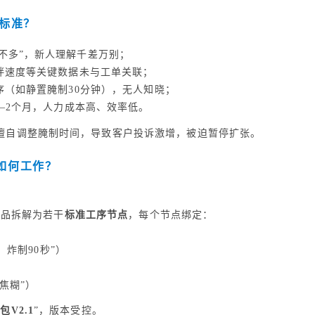
标准？
不多”，新人理解千差万别；
拌速度等关键数据未与工单关联；
序（如静置腌制30分钟），无人知晓；
–2个月，人力成本高、效率低。
擅自调整腌制时间，导致客户投诉激增，被迫暂停扩张。
”如何工作？
菜品拆解为若干
标准工序节点
，每个节点绑定：
，炸制90秒”）
焦糊”）
V2.1
”，版本受控。