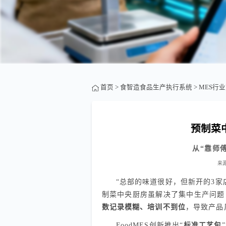
首页
>
食智造食品生产执行系统
>
MES行
预制菜
从“靠师
来
“总部的味道很好，但新开的3
制菜中央厨房虽解决了集中生产问题
数记录模糊、培训不到位
，导致产品
FoodMES创新推出“
标准工艺包