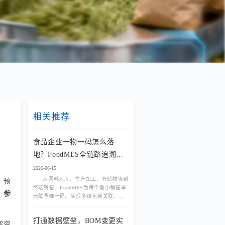
相关推荐
食品企业一物一码怎么落
地？FoodMES全链路追溯方
案
2026-06-15
从原料入库、生产加工、仓储物流到
。预
终端销售，FoodMES为每个最小销售单
、参
元赋予唯一码。实现多级包装关联、防
窜货管控与消费者扫码互动，将追溯颗
粒度细化至单品，满足严苛监管与品牌
打通数据壁垒，BOM变更实
营销双重需求。
字资