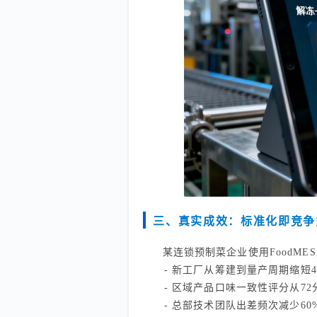
三、真实成效：标准化即竞争
某连锁预制菜企业使用FoodME
- 新工厂从筹建到量产周期缩短4
- 区域产品口味一致性评分从72分
- 总部技术团队出差频次减少60