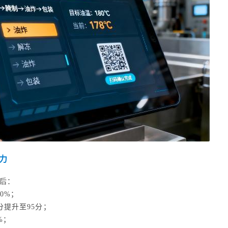
力
S后：
0%；
提升至95分；
%；