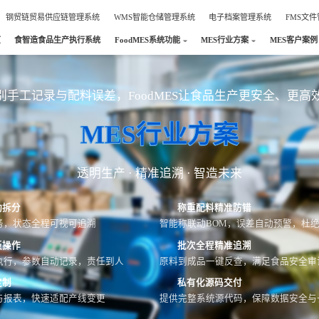
钢贸链贸易供应链管理系统
WMS智能仓储管理系统
电子档案管理系统
FMS文
页
食智造食品生产执行系统
FoodMES系统功能
MES行业方案
MES客户案例
别手工记录与配料误差，FoodMES让食品生产更安全、更高
MES行业方案
透明生产 · 精准追溯 · 智造未来
动拆分
称重配料精准防错
务，状态全程可视可追溯
智能称联动BOM，误差自动预警，杜
板操作
批次全程精准追溯
执行，参数自动记录，责任到人
原料到成品一键反查，满足食品安全审
定制
私有化源码交付
与报表，快速适配产线变更
提供完整系统源代码，保障数据安全与