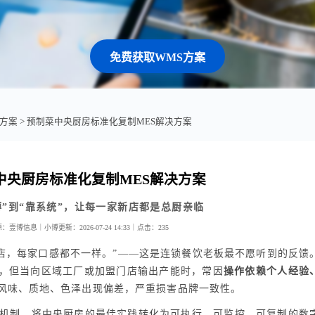
免费获取WMS方案
业方案
> 预制菜中央厨房标准化复制MES解决方案
中央厨房标准化复制MES解决方案
傅”到“靠系统”，让每一家新店都是总厨亲临
源：壹博信息｜小博
更新：2026-07-24 14:33｜
点击：
235
家店，每家口感都不一样。”——这是连锁餐饮老板最不愿听到的反馈
，但当向区域工厂或加盟门店输出产能时，常因
操作依赖个人经验
风味、质地、色泽出现偏差，严重损害品牌一致性。
”机制，将中央厨房的最佳实践转化为可执行、可监控、可复制的数