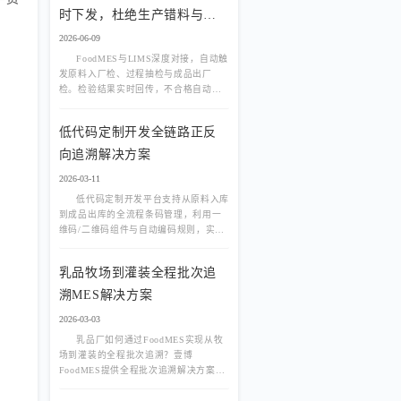
时下发，杜绝生产错料与包
材浪费
2026-06-09
FoodMES与LIMS深度对接，自动触
发原料入厂检、过程抽检与成品出厂
检。检验结果实时回传，不合格自动冻
结关联批次，杜绝问题品流出，助力食
品企业构建全链路质量闭环，轻松应对
低代码定制开发全链路正反
合规审计。
向追溯解决方案
2026-03-11
低代码定制开发平台支持从原料入库
到成品出库的全流程条码管理，利用一
维码/二维码组件与自动编码规则，实现
正反向秒级追溯，解决验厂被卡与召回
响应慢难题。
乳品牧场到灌装全程批次追
溯MES解决方案
2026-03-03
乳品厂如何通过FoodMES实现从牧
场到灌装的全程批次追溯？壹博
FoodMES提供全程批次追溯解决方案，
支持原料奶追溯、生产过程记录、成品
批次关联。