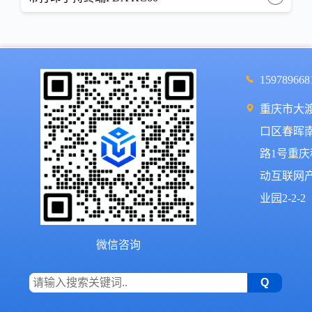
159789668
重庆市大
口区春晖
路1号重庆
动互联网
业园2-2-2
微信咨询