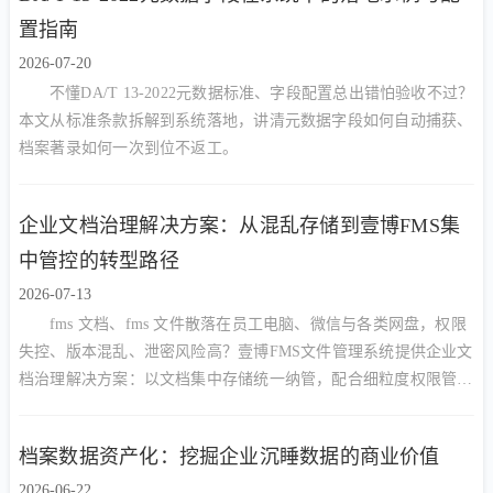
置指南
2026-07-20
不懂DA/T 13-2022元数据标准、字段配置总出错怕验收不过？
本文从标准条款拆解到系统落地，讲清元数据字段如何自动捕获、
档案著录如何一次到位不返工。
企业文档治理解决方案：从混乱存储到壹博FMS集
中管控的转型路径
2026-07-13
fms 文档、fms 文件散落在员工电脑、微信与各类网盘，权限
失控、版本混乱、泄密风险高？壹博FMS文件管理系统提供企业文
档治理解决方案：以文档集中存储统一纳管，配合细粒度权限管
控、审批流转与安全外链，实现谁能看、谁能改、谁能删的精准管
控，让企业文档从混乱走向有序、从资产沉淀走向安全高效利用。
档案数据资产化：挖掘企业沉睡数据的商业价值
2026-06-22