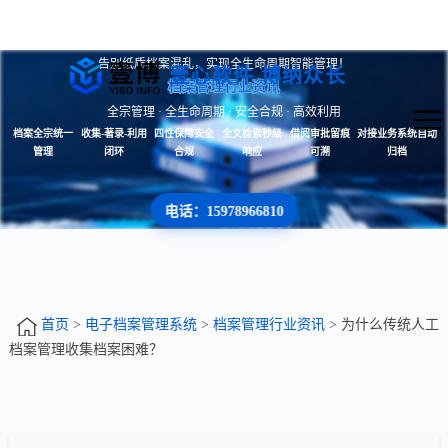
告别纸质档案混乱，实现全生命周期智能管理！
壹心软件 博纳众长
档案管理行业资讯
全宗管理 · 全生命周期 · 安全合规 · 高效利用
档案全宗统一
收集-著录-利用
四性保障安全
全文检索秒级
借阅审批留痕
对接业务系统自动
管理
闭环
合规
响应
可溯
归档
电话：15978966810
首页
>
电子档案管理系统
>
档案管理行业资讯
> 为什么传统人工
档案管理收集档案困难？