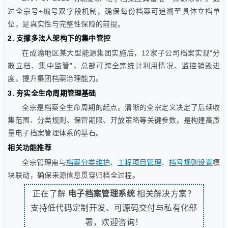
过全宗号+编号双字段机制，确保每份档案可追溯至具体立档单
位，是真实性与完整性保障的前提。
2. 支撑多法人架构下的集中管控
在成渝地区某大型能源集团实施后，12家子公司档案实现“分
散立档、集中监管”，总部可跨全宗统计利用情况、监控销毁进
度，提升集团档案治理能力。
3. 夯实全生命周期管理基础
全宗是档案全生命周期的起点。清晰的全宗定义决定了后续收
集范围、分类规则、保管期限、开放策略等关键参数，是构建高质
量电子档案管理体系的基石。
相关功能推荐
全宗管理需与
档案分类维护
、
工程项目管理
、
档号规则设置
模
块联动，确保来源信息贯穿归档全过程。
正在了解
电子档案管理系统
相关解决方案？
支持低代码定制开发、可源码交付与私有化部
署，欢迎咨询！