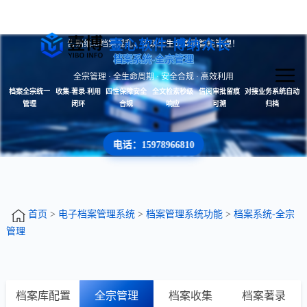
壹心软件 博纳众长
告别纸质档案混乱，实现全生命周期智能管理！
档案系统-全宗管理
全宗管理 · 全生命周期 · 安全合规 · 高效利用
档案全宗统一
收集-著录-利用
四性保障安全
全文检索秒级
借阅审批留痕
对接业务系统自动
管理
闭环
合规
响应
可溯
归档
电话：15978966810
首页
>
电子档案管理系统
>
档案管理系统功能
>
档案系统-全宗
管理
档案库配置
全宗管理
档案收集
档案著录