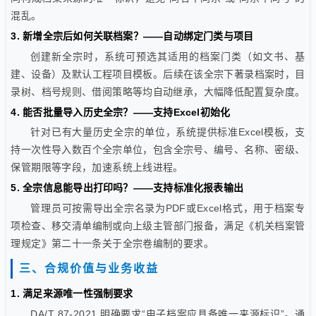
混乱。
3. 新增全宗后如何关联档案？——自动绑定门类与项目
创建新全宗时，系统可预选其适用的档案门类（如文书、基
建、设备）及默认工程项目模板。后续在该全宗下著录档案时，目
录树、档号规则、借阅策略等均自动继承，大幅降低配置复杂度。
4. 能否批量导入历史全宗？——支持Excel初始化
针对已有大量历史全宗的单位，系统提供标准Excel模板，支
持一次性导入数百个全宗单位，包含全宗号、编号、名称、密级、
保管期限等字段，加速系统上线进程。
5. 全宗信息能导出打印吗？——支持标准化报表输出
管理员可按需导出全宗名录为PDF或Excel格式，用于档案专
项检查、移交清单编制或向上级主管部门报备，满足《机关档案管
理规定》第二十一条关于全宗卷编制的要求。
三、合规价值与业务收益
1. 满足来源唯一性强制要求
DA/T 87-2021 明确要求“电子档案应具备唯一来源标识”。通