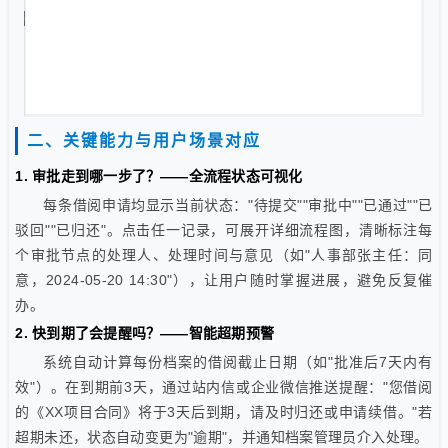
二、关键能力与用户场景对应
1. 审批走到哪一步了？——全流程状态可视化
每条借阅申请均显示当前状态："待提交""审批中""已通过""已
驳回""已归还"。点击任一记录，可展开详细流程图，清晰标注每
个审批节点的处理人、处理时间与意见（如"人事部张主任：同
意，2024-05-20 14:30"），让用户随时掌握进展，避免反复催
办。
2. 快到期了会提醒吗？——智能超期预警
系统自动计算每份档案的借阅截止日期（如"批准后7天内有
效"）。在到期前3天，通过站内信或企业微信推送提醒："您借阅
的《XX项目合同》将于3天后到期，请及时归还或申请续借。"若
超期未还，状态自动变更为"逾期"，并通知档案管理员介入处理。