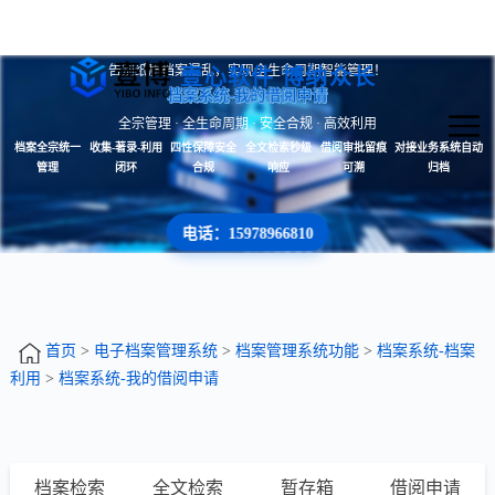
告别纸质档案混乱，实现全生命周期智能管理！
壹心软件 博纳众长
档案系统-我的借阅申请
全宗管理 · 全生命周期 · 安全合规 · 高效利用
档案全宗统一
收集-著录-利用
四性保障安全
全文检索秒级
借阅审批留痕
对接业务系统自动
管理
闭环
合规
响应
可溯
归档
电话：15978966810
首页
>
电子档案管理系统
>
档案管理系统功能
>
档案系统-档案
利用
>
档案系统-我的借阅申请
档案检索
全文检索
暂存箱
借阅申请