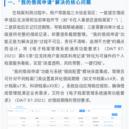
一、"我的借阅申请"解决的核心问题
在档案利用过程中，用户常面临三大信息盲区：一是提交借阅
申请后无法得知当前审批环节（如"卡在人事部还是档案室？"）；
二是获批后忘记归还期限，导致超期被通报；三是需要向审计或上
级提供完整的借阅记录，却要逐条截图整理。 "我的借阅申请"功
能正是为解决这些"过程不可见、责任不清晰、追溯不方便"的痛点
而设计，将《电子档案管理系统通用功能要求》（DA/T 87-
2021）第8.5条"应支持用户查询其利用记录"转化为可操作的个人
档案服务看板，实现"进度透明、风险预警、一键归档"。
"我的借阅申请"功能与系统"借阅配置"模块深度集成，管理员
可针对不同档案门类设置差异化借阅期限（如文书档案≤14天、会
计档案≤7天、科研档案≤30天）。系统自动应用相应规则，确保借
阅管理既满足业务需求，又符合《电子档案管理系统通用功能要
求》（DA/T 87-2021）对借阅期限的管控要求。