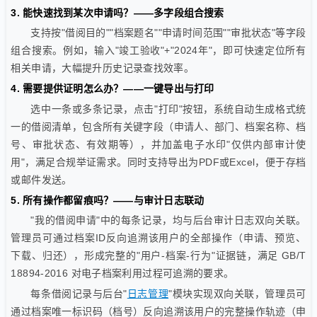
3. 能快速找到某次申请吗？——多字段组合搜索
支持按"借阅目的""档案题名""申请时间范围""审批状态"等字段
组合搜索。例如，输入"竣工验收"+"2024年"，即可快速定位所有
相关申请，大幅提升历史记录查找效率。
4. 需要提供证明怎么办？——一键导出与打印
选中一条或多条记录，点击"打印"按钮，系统自动生成格式统
一的借阅清单，包含所有关键字段（申请人、部门、档案名称、档
号、审批状态、有效期等），并加盖电子水印"仅供内部审计使
用"，满足合规举证需求。同时支持导出为PDF或Excel，便于存档
或邮件发送。
5. 所有操作都留痕吗？——与审计日志联动
"我的借阅申请"中的每条记录，均与后台审计日志双向关联。
管理员可通过档案ID反向追溯该用户的全部操作（申请、预览、
下载、归还），形成完整的"用户-档案-行为"证据链，满足 GB/T
18894-2016 对电子档案利用过程可追溯的要求。
每条借阅记录与后台"
日志管理
"模块实现双向关联，管理员可
通过档案唯一标识码（档号）反向追溯该用户的完整操作轨迹（申