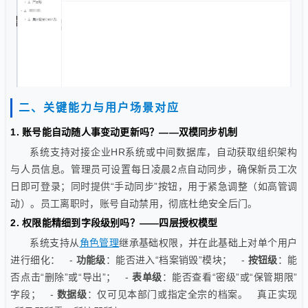
二、关键能力与用户场景对应
1. 账号能自动随人事变动更新吗？——双模同步机制
系统支持对接企业HR系统或中间数据库，自动获取组织架构
与人员信息。管理员可设置每日凌晨2点自动同步，确保新员工次
日即可登录；同时提供“手动同步”按钮，用于紧急调整（如高管调
动）。员工离职时，账号自动禁用，彻底杜绝安全后门。
2. 权限能精细到字段级别吗？——四层授权模型
系统支持从
角色管理
继承基础权限，并在此基础上对单个用户
进行细化： -
功能级
：能否进入“档案销毁”模块； -
按钮级
：能
否点击“删除”或“导出”； -
表单级
：能否查看“密级”或“保管期限”
字段； -
数据级
：仅可见本部门或指定全宗的档案。 真正实现