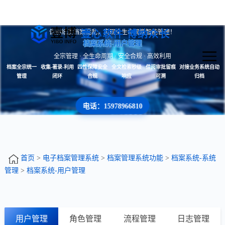
壹心软件 博纳众长
告别纸质档案混乱，实现全生命周期智能管理！
档案系统-用户管理
全宗管理 · 全生命周期 · 安全合规 · 高效利用
档案全宗统一
收集-著录-利用
四性保障安全
全文检索秒级
借阅审批留痕
对接业务系统自动
管理
闭环
合规
响应
可溯
归档
电话：15978966810
首页
>
电子档案管理系统
>
档案管理系统功能
>
档案系统-系统
管理
>
档案系统-用户管理
用户管理
角色管理
流程管理
日志管理