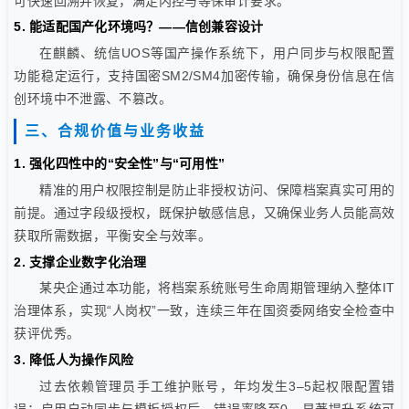
可快速回溯并恢复，满足内控与等保审计要求。
5. 能适配国产化环境吗？——信创兼容设计
在麒麟、统信UOS等国产操作系统下，用户同步与权限配置
功能稳定运行，支持国密SM2/SM4加密传输，确保身份信息在信
创环境中不泄露、不篡改。
三、合规价值与业务收益
1. 强化四性中的“安全性”与“可用性”
精准的用户权限控制是防止非授权访问、保障档案真实可用的
前提。通过字段级授权，既保护敏感信息，又确保业务人员能高效
获取所需数据，平衡安全与效率。
2. 支撑企业数字化治理
某央企通过本功能，将档案系统账号生命周期管理纳入整体IT
治理体系，实现“人岗权”一致，连续三年在国资委网络安全检查中
获评优秀。
3. 降低人为操作风险
过去依赖管理员手工维护账号，年均发生3–5起权限配置错
误；启用自动同步与模板授权后，错误率降至0，显著提升系统可