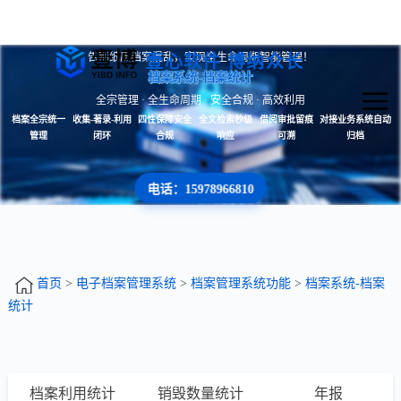
告别纸质档案混乱，实现全生命周期智能管理！
壹心软件 博纳众长
档案系统-档案统计
全宗管理 · 全生命周期 · 安全合规 · 高效利用
档案全宗统一
收集-著录-利用
四性保障安全
全文检索秒级
借阅审批留痕
对接业务系统自动
管理
闭环
合规
响应
可溯
归档
电话：15978966810
首页
>
电子档案管理系统
>
档案管理系统功能
>
档案系统-档案
统计
档案利用统计
销毁数量统计
年报