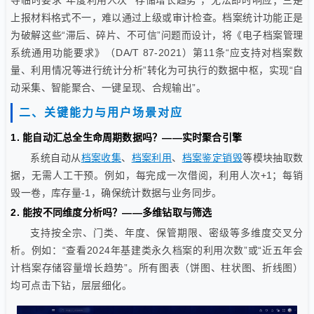
上报材料格式不一，难以通过上级或审计检查。档案统计功能正是
为破解这些“滞后、碎片、不可信”问题而设计，将《电子档案管理
系统通用功能要求》（DA/T 87-2021）第11条“应支持对档案数
量、利用情况等进行统计分析”转化为可执行的数据中枢，实现“自
动采集、智能聚合、一键呈现、合规输出”。
二、关键能力与用户场景对应
1. 能自动汇总全生命周期数据吗？——实时聚合引擎
系统自动从
档案收集
、
档案利用
、
档案鉴定销毁
等模块抽取数
据，无需人工干预。例如，每完成一次借阅，利用人次+1；每销
毁一卷，库存量-1，确保统计数据与业务同步。
2. 能按不同维度分析吗？——多维钻取与筛选
支持按全宗、门类、年度、保管期限、密级等多维度交叉分
析。例如：“查看2024年基建类永久档案的利用次数”或“近五年会
计档案存储容量增长趋势”。所有图表（饼图、柱状图、折线图）
均可点击下钻，层层细化。