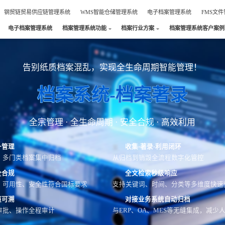
钢贸链贸易供应链管理系统
WMS智能仓储管理系统
电子档案管理系统
FMS文
电子档案管理系统
档案管理系统功能
档案行业方案
档案管理系统客户案例
告别纸质档案混乱，实现全生命周期智能管理！
档案系统-档案著录
全宗管理 · 全生命周期 · 安全合规 · 高效利用
一管理
收集-著录-利用闭环
、多门类档案集中归档
从归档到销毁全流程数字化管控
全合规
全文检索秒级响应
、可用性、安全性符合国标要求
支持关键词、时间、分类等多维度快速
痕可溯
对接业务系统自动归档
审批、操作全程审计
与ERP、OA、MES等无缝集成，减少