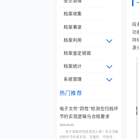
全宗管理
档案收集
段
档案著录
功
持
档案利用
源
档案鉴定销毁
档案统计
系统管理
热门推荐
电子文件“四性”检测在归档环
节的实现逻辑与合规要求
2026-03-05
电子档案四性检测怎么做？本文详解
归档环节中真实性、完整性、可用性、