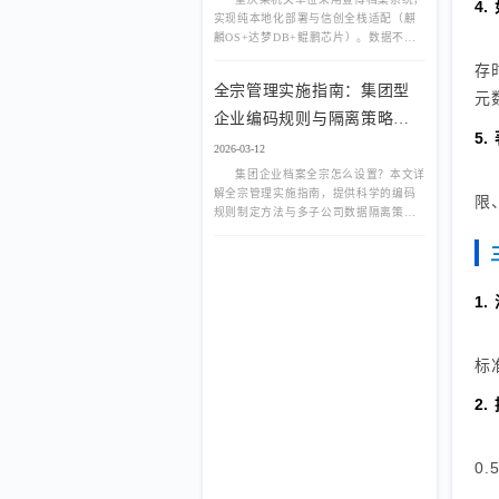
4
实现纯本地化部署与信创全栈适配（麒
麟OS+达梦DB+鲲鹏芯片）。数据不出
域，通过等保三级测评，打造自主可控
存
的数字档案安全底座。
全宗管理实施指南：集团型
元
企业编码规则与隔离策略详
5
解
2026-03-12
集团企业档案全宗怎么设置？本文详
解全宗管理实施指南，提供科学的编码
限
规则制定方法与多子公司数据隔离策
略，确保集团档案体系统一管控、安全
独立。
1
标
2
0