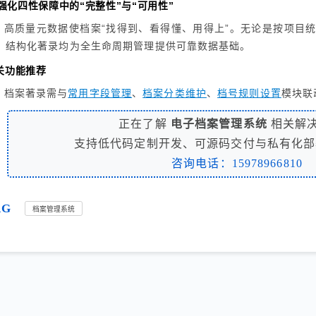
. 强化四性保障中的“完整性”与“可用性”
高质量元数据使档案“找得到、看得懂、用得上”。无论是按项目
，结构化著录均为全生命周期管理提供可靠数据基础。
关功能推荐
档案著录需与
常用字段管理
、
档案分类维护
、
档号规则设置
模块联
正在了解
电子档案管理系统
相关解
支持低代码定制开发、可源码交付与私有化部
咨询电话：15978966810
AG
档案管理系统