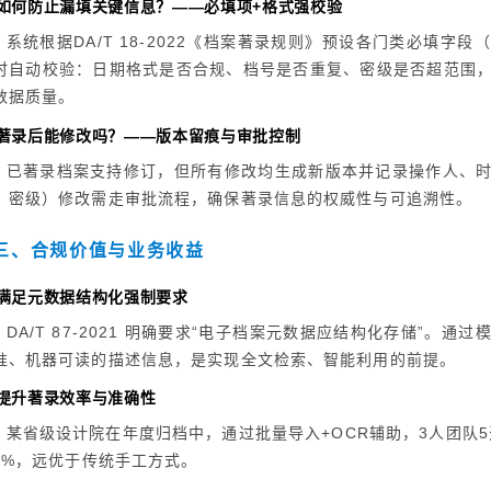
. 如何防止漏填关键信息？——必填项+格式强校验
系统根据DA/T 18-2022《档案著录规则》预设各门类必填字
时自动校验：日期格式是否合规、档号是否重复、密级是否超范围
数据质量。
. 著录后能修改吗？——版本留痕与审批控制
已著录档案支持修订，但所有修改均生成新版本并记录操作人、
、密级）修改需走审批流程，确保著录信息的权威性与可追溯性。
三、合规价值与业务收益
. 满足元数据结构化强制要求
DA/T 87-2021 明确要求“电子档案元数据应结构化存储”。
准、机器可读的描述信息，是实现全文检索、智能利用的前提。
. 提升著录效率与准确性
某省级设计院在年度归档中，通过批量导入+OCR辅助，3人团队5
.5%，远优于传统手工方式。