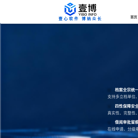
首页
壹心软件 博纳众长
档案全宗统
支持多立档单位
四性保障安
真实性、完整性
借阅审批留
在线申请、分级