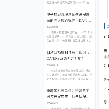
安全性的系统实现逻辑与DA/T标准合规
要求，助力企业轻松通过档案验收。
电子档案管理系统建设需遵
循的五大核心标准（DA/T系
列解读）
2026-03-03
电子档案管理系统符合什么标准？本
1
文深度解读DA/T系列五大核心规范，涵
盖四性检测、元数据封装及接口要求，
助您规避建设风险，确保系统合规验
收。
示
自动归档机制详解：如何与
字
OA/ERP系统无缝对接？
2
2026-03-19
OA系统档案自动归档接口怎么做？
本文详解电子档案管理系统与OA/ERP等
等
业务系统的无缝对接机制，提供元数据
自动映射、原文批量挂接及状态回写的
完整实施方案，实现业务文件自动归
3
重庆某机关单位：构建自主
档。
可控档案底座，信创适配实
息
现数据“零泄露”
2026-03-20
重庆某机关单位采用壹博档案系统，