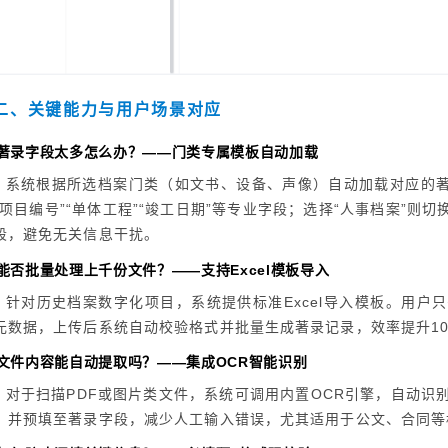
二、关键能力与用户场景对应
. 著录字段太多怎么办？——门类专属模板自动加载
系统根据所选档案门类（如文书、设备、声像）自动加载对应的著
“项目编号”“单体工程”“竣工日期”等专业字段；选择“人事档案”则切换
段，避免无关信息干扰。
. 能否批量处理上千份文件？——支持Excel模板导入
针对历史档案数字化项目，系统提供标准Excel导入模板。用户
元数据，上传后系统自动校验格式并批量生成著录记录，效率提升1
. 文件内容能自动提取吗？——集成OCR智能识别
对于扫描PDF或图片类文件，系统可调用内置OCR引擎，自动识
，并预填至著录字段，减少人工输入错误，尤其适用于公文、合同等