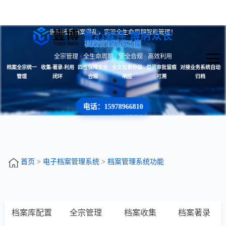
告别纸质档案混乱，实现全生命周期智能管理！
壹心软件 博纳众长
档案管理系统功能
全宗管理 · 全生命周期 · 安全合规 · 高效利用
档案全宗统一
收集-著录-利用
四性保障安全
全文检索秒级
借阅审批留痕
对接业务系统自动
管理
闭环
合规
响应
可溯
归档
电话：15978966810
首页
>
电子档案管理系统
>
档案管理系统功能
档案库配置
全宗管理
档案收集
档案著录