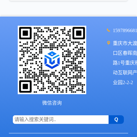
159789668
重庆市大
口区春晖
路1号重庆
动互联网
业园2-2-2
微信咨询