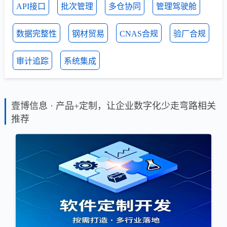
API接口
批次管理
多仓协同
管理驾驶舱
数据完整性
钢材贸易
CNAS合规
验厂合规
审计追踪
系统集成
壹博信息 · 产品+定制，让企业数字化少走弯路相关
推荐