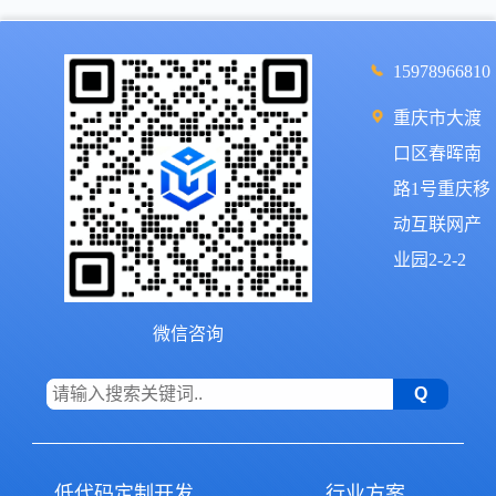
15978966810
重庆市大渡
口区春晖南
路1号重庆移
动互联网产
业园2-2-2
微信咨询
低代码定制开发
行业方案