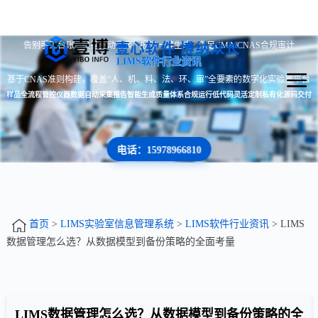
告别手工台账 · 数据自动采集 · 报告一键生成 · 满足CMA/CNAS合规审计
壹心软件 博纳众长
LIMS软件行业资讯
基于CNAS准则构建，覆盖“人、机、料、法、环、审”全要素的数字化实验室平台
样品全流程管控
仪器数据自动采集
报告智能生成
质量体系合规运行
低代码灵活定制
私有化源码交付
电话：15978966810
首页
>
LIMS实验室信息管理系统
>
LIMS软件行业资讯
> LIMS
数据管理怎么选？从数据模型到备份策略的全面考量
LIMS数据管理怎么选？从数据模型到备份策略的全