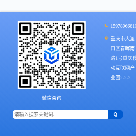
1597896681
重庆市大渡
口区春晖南
路1号重庆
动互联网产
业园2-2-2
微信咨询