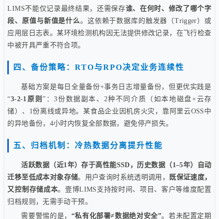
LIMS不能仅记录最终结果，还需保存
谁、在何时、修改了哪个字
段、原值与新值是什么
。这依赖于数据库的触发器（Trigger）或
应用层日志表。某环境检测机构因无法提供修改记录，在飞行检查
中被开具严重不符合项。
四、备份策略：RTO与RPO决定业务连续性
基础方案是每日全量备份+事务日志增量备份，但更优实践是
“
3-2-1原则
”：3份数据副本、2种不同介质（如本地磁盘+云存
储）、1份离线或异地。某食品企业因机房火灾，靠阿里云OSS中
的异地备份，4小时内恢复全部数据，避免停产损失。
五、归档机制：冷热数据分离提升性能
活跃数据（近1年）存于高性能SSD，历史数据（1–5年）自动
迁移至低成本对象存储
。用户查询时系统透明调用，
既保证速度，
又控制存储成本
。壹博LIMS支持按时间、项目、客户等维度配置
归档规则，无需手动干预。
需要警惕的是，
“私有化部署≠数据绝对安全”
。若未配置定期