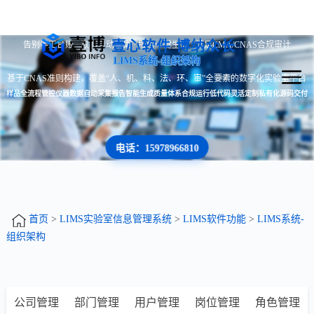
壹心软件 博纳众长
告别手工台账 · 数据自动采集 · 报告一键生成 · 满足CMA/CNAS合规审计
LIMS系统-组织架构
基于CNAS准则构建，覆盖“人、机、料、法、环、审”全要素的数字化实验室平台
样品全流程管控
仪器数据自动采集
报告智能生成
质量体系合规运行
低代码灵活定制
私有化源码交付
电话：15978966810
首页
>
LIMS实验室信息管理系统
>
LIMS软件功能
>
LIMS系统-
组织架构
公司管理
部门管理
用户管理
岗位管理
角色管理