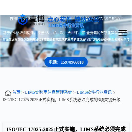
壹心软件 博纳众长
告别手工台账 · 数据自动采集 · 报告一键生成 · 满足CMA/CNAS合规审计
LIMS软件行业资讯
基于CNAS准则构建，覆盖“人、机、料、法、环、审”全要素的数字化实验室平台
样品全流程管控
仪器数据自动采集
报告智能生成
质量体系合规运行
低代码灵活定制
私有化源码交付
电话：15978966810
首页
>
LIMS实验室信息管理系统
>
LIMS软件行业资讯
>
ISO/IEC 17025:2025正式实施，LIMS系统必须完成的3项关键升级
ISO/IEC 17025:2025正式实施，LIMS系统必须完成