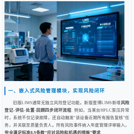
一、嵌入式风险管理模块，实现风险闭环
旧版LIMS通常无独立风险登记功能。新版壹博LIMS新增
风险
登记-评估-处置-回顾四步闭环流程
. 例如，当某台HPLC泵压异常
时，系统不仅记录故障，还自动触发“该设备近期所有报告复核”任
务，并关联至质量负责人。所有风险事件纳入年度管理评审输入，
完全满足标准8.9条款“应对风险和机遇的措施”要求
.