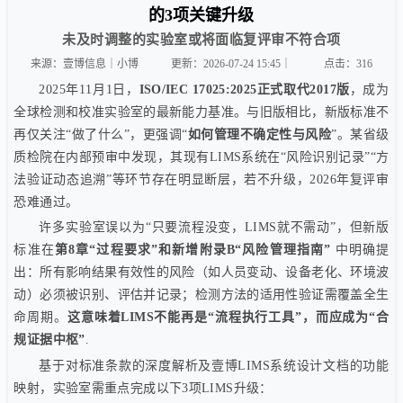
的3项关键升级
未及时调整的实验室或将面临复评审不符合项
来源：壹博信息｜小博
更新：2026-07-24 15:45｜
点击：
316
2025年11月1日，
ISO/IEC 17025:2025正式取代2017版
，成为
全球检测和校准实验室的最新能力基准。与旧版相比，新版标准不
再仅关注“做了什么”，更强调“
如何管理不确定性与风险
”。某省级
质检院在内部预审中发现，其现有LIMS系统在“风险识别记录”“方
法验证动态追溯”等环节存在明显断层，若不升级，2026年复评审
恐难通过。
许多实验室误以为“只要流程没变，LIMS就不需动”，但新版
标准在
第8章“过程要求”和新增附录B“风险管理指南”
中明确提
出：所有影响结果有效性的风险（如人员变动、设备老化、环境波
动）必须被识别、评估并记录；检测方法的适用性验证需覆盖全生
命周期。
这意味着LIMS不能再是“流程执行工具”，而应成为“合
规证据中枢”
.
基于对标准条款的深度解析及壹博LIMS系统设计文档的功能
映射，实验室需重点完成以下3项LIMS升级：