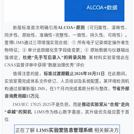
新版标准首次明确引用
ALCOA+原则
（可归属性、清晰性、
同步性、原始性、准确性+完整性、一致性、持久性、可用性）。
壹博LIMS通过三项增强实现合规：① 所有电子记录绑定操作者生
物特征；② 审计追踪细化至字段级变更；③ 原始数据与仪器输出
强绑定，
杜绝“先手写后录入”的转录风险
. 某材料实验室借此在
CNAS监督评审中获得“数据治理优秀”评价.
值得注意的是，
标准过渡期截止2026年10月31日
. 在此期间，
实验室需完成体系文件修订、人员培训及系统配置。某环境检测机
构通过部署新版LIMS，在3个月内完成差距分析与整改，
节省外部
咨询费用超15万元
.
ISO/IEC 17025:2025不是负担，而是
推动实验室从“合规”走向
“卓越”的契机
. LIMS作为核心数字基座，其升级优先级应置于首
位.
正在了解
LIMS实验室信息管理系统
相关解决方