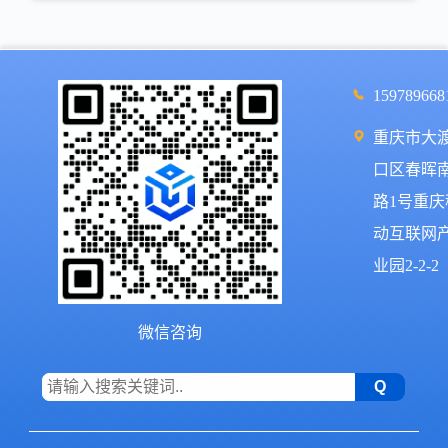
159789668
重庆市大
口区春晖
路1号重庆
动互联网
业园2-2-2
微信咨询