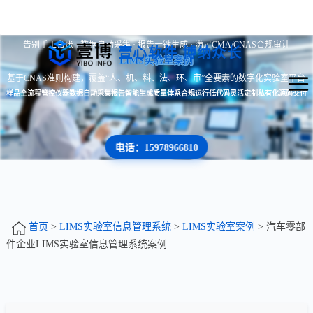
告别手工台账 · 数据自动采集 · 报告一键生成 · 满足CMA/CNAS合规审计
壹心软件 博纳众长
LIMS实验室案例
基于CNAS准则构建，覆盖“人、机、料、法、环、审”全要素的数字化实验室平台
样品全流程管控
仪器数据自动采集
报告智能生成
质量体系合规运行
低代码灵活定制
私有化源码交付
电话：15978966810
首页
>
LIMS实验室信息管理系统
>
LIMS实验室案例
> 汽车零部
件企业LIMS实验室信息管理系统案例