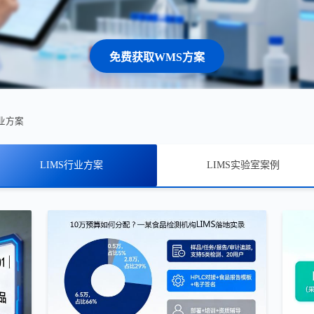
免费获取WMS方案
行业方案
LIMS行业方案
LIMS实验室案例