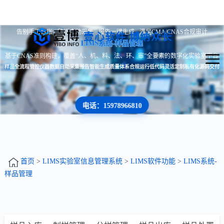
告别手工台账 · 数据自动采集 · 报告一键生成 · 满足CMA/CNAS合规审计
壹心软件 博纳众长
LIMS系统-样品管理
基于CNAS准则构建，覆盖“人、机、料、法、环、审”全要素的数字化实验室平台
样品全流程管控
仪器数据自动采集
报告智能生成
质量体系合规运行
低代码灵活定制
私有化源码交付
电话：15978966810
首页
>
LIMS实验室信息管理系统
>
LIMS软件功能
>
LIMS系统-
样品管理