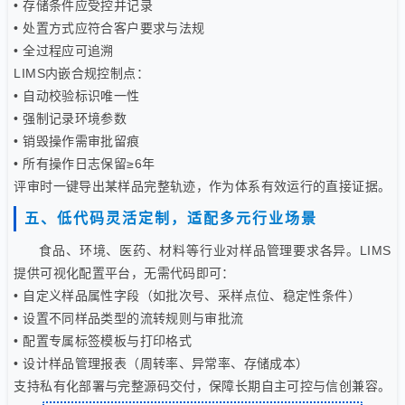
• 存储条件应受控并记录
• 处置方式应符合客户要求与法规
• 全过程应可追溯
LIMS内嵌合规控制点：
• 自动校验标识唯一性
• 强制记录环境参数
• 销毁操作需审批留痕
• 所有操作日志保留≥6年
评审时一键导出某样品完整轨迹，作为体系有效运行的直接证据。
五、低代码灵活定制，适配多元行业场景
食品、环境、医药、材料等行业对样品管理要求各异。LIMS
提供可视化配置平台，无需代码即可：
• 自定义样品属性字段（如批次号、采样点位、稳定性条件）
• 设置不同样品类型的流转规则与审批流
• 配置专属标签模板与打印格式
• 设计样品管理报表（周转率、异常率、存储成本）
支持私有化部署与完整源码交付，保障长期自主可控与信创兼容。