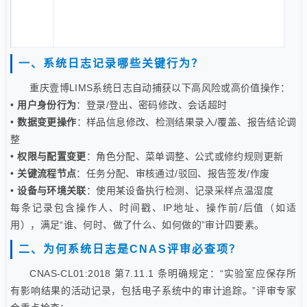
一、系统日志记录哪些关键行为？
重庆壹博LIMS系统日志自动捕获以下高风险或高价值操作：
•
用户身份行为
：登录/登出、密码修改、会话超时
•
数据变更操作
：样品信息修改、检测结果录入/覆盖、报告结论调
整
•
权限与配置变更
：角色分配、菜单调整、公式或修约规则更新
•
关键流程节点
：任务分配、审核通过/驳回、报告签发/作废
•
设备与环境关联
：使用某设备执行检测、记录采样点温湿度
每条记录包含操作人、时间戳、IP地址、操作前/后值（如适
用），满足“谁、何时、做了什么、如何做的”审计四要素。
二、为何系统日志是CNAS评审必查项？
CNAS-CL01:2018 第7.11.1 条明确规定：“实验室应保存所
有影响结果的活动记录，包括电子系统中的审计追踪。”评审专家