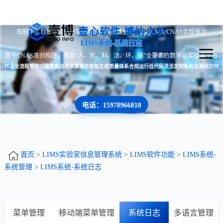
壹心软件 博纳众长
告别手工台账 · 数据自动采集 · 报告一键生成 · 满足CMA/CNAS合规审计
LIMS系统-系统日志
基于CNAS准则构建，覆盖“人、机、料、法、环、审”全要素的数字化实验室平台
样品全流程管控
仪器数据自动采集
报告智能生成
质量体系合规运行
低代码灵活定制
私有化源码交付
电话：15978966810
首页
>
LIMS实验室信息管理系统
>
LIMS软件功能
>
LIMS系统-
系统管理
>
LIMS系统-系统日志
菜单管理
移动端菜单管理
系统日志
多语言管理