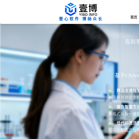
首页
壹心软件 博纳众长
告别手
基于CN
样品全流程
从接样到销毁全
报告智能生
多格式模板一键导
低代码灵活
可视化配置流程