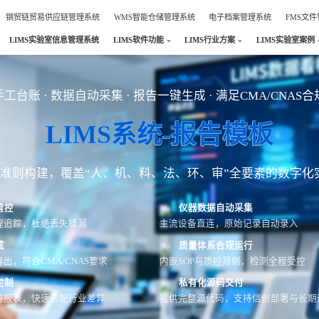
钢贸链贸易供应链管理系统
WMS智能仓储管理系统
电子档案管理系统
FMS文
LIMS实验室信息管理系统
LIMS软件功能
LIMS行业方案
LIMS实验室案例
工台账 · 数据自动采集 · 报告一键生成 · 满足CMA/CNAS
LIMS系统-报告模板
AS准则构建，覆盖“人、机、料、法、环、审”全要素的数字化
管控
仪器数据自动采集
程追踪，杜绝丢失错漏
主流设备直连，原始记录自动录入
成
质量体系合规运行
出，符合CMA/CNAS要求
内嵌SOP与质控规则，检测全程受控
定制
私有化源码交付
与报表，快速适配行业差异
提供完整源代码，支持信创部署与长期