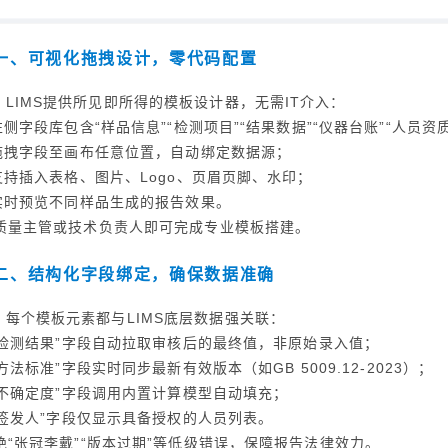
一、可视化拖拽设计，零代码配置
LIMS提供所见即所得的模板设计器，无需IT介入：
 左侧字段库包含“样品信息”“检测项目”“结果数据”“仪器台账”“人员
 拖拽字段至画布任意位置，自动绑定数据源；
 支持插入表格、图片、Logo、页眉页脚、水印；
 实时预览不同样品生成的报告效果。
质量主管或技术负责人即可完成专业模板搭建。
二、结构化字段绑定，确保数据准确
每个模板元素都与LIMS底层数据强关联：
 “检测结果”字段自动拉取审核后的最终值，非原始录入值；
 “方法标准”字段实时同步最新有效版本（如GB 5009.12-2023）；
 “不确定度”字段调用内置计算模型自动填充；
 “签发人”字段仅显示具备授权的人员列表。
绝“张冠李戴”“版本过期”等低级错误，保障报告法律效力。