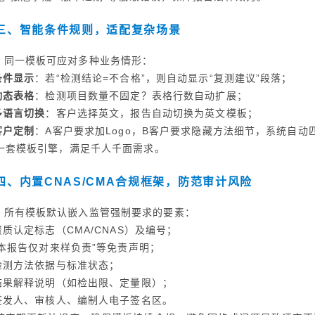
三、智能条件规则，适配复杂场景
同一模板可应对多种业务情形：
条件显示
：若“检测结论=不合格”，则自动显示“复测建议”段落；
动态表格
：检测项目数量不固定？表格行数自动扩展；
多语言切换
：客户选择英文，报告自动切换为英文模板；
客户定制
：A客户要求加Logo，B客户要求隐藏方法细节，系统自动
一套模板引擎，满足千人千面需求。
四、内置CNAS/CMA合规框架，防范审计风险
所有模板默认嵌入监管强制要求的要素：
 资质认定标志（CMA/CNAS）及编号；
 “本报告仅对来样负责”等免责声明；
 检测方法依据与标准状态；
 结果解释说明（如检出限、定量限）；
 签发人、审核人、编制人电子签名区。