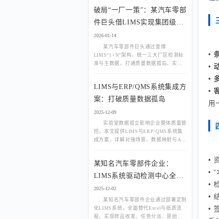
效率和准确性。那么，
破局“一厂一策”：某汽车零部
件巨头借LIMS实现集团级实
验室统一管控
2026-01-14
某汽车零部件巨头通过壹博
•
LIMS“1+N”架构，统一三大厂区检测标
准与主数据，打通质量数据孤岛。实现
•
跨厂任务协同、集团级质量追溯与供应
•
商绩效评估，提升整体品控效率。附真
LIMS与ERP/QMS系统集成方
实系统架构图与质量看板截图。
•
案：打破质量数据孤岛
用
2025-12-09
实验室数据孤立影响企业整体质量管
控。本文提供LIMS与ERP/QMS系统集
成方案，详解对接场景、数据映射与API
模式，助力打破质量数据孤岛，实现全
流程闭环管理。
•
某知名汽车零部件企业：
•
LIMS系统驱动检测中心全流
•
程数字化转型
2025-12-02
•
某知名汽车零部件企业通过部署定制
•
化LIMS系统，全面替代Excel与纸质流
程，实现样品收发、任务分派、原始记