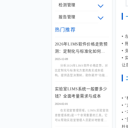
检测管理
报告管理
热门推荐
•
•
2026年LIMS软件价格走势预
•
测：定制化与标准化如何选
•
择？
2025-12-09
让
分析2026年LIMS软件价格走势，对
比定制化与标准化方案的真实成本结
构。提供选型决策树，助你避开“功能过
剩”或“流程不适配”陷阱。
实验室LIMS系统一般要多少
钱？全面考量需求与成本
•
2024-02-01
•
在实验室管理领域，LIMS(实验室信
•
息管理系统)是一个非常重要的工具。它
•
可以帮助实验室管理人员更好地管理实
验数据、样品、试剂等信息，提高实验
杜