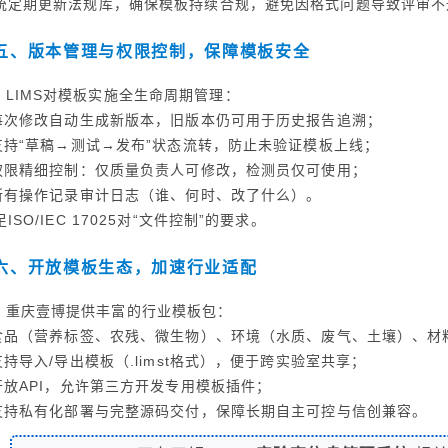
统定期更新法规库，确保模板持续合规，避免因格式问题导致评审不
五、版本管理与权限控制，保障模板安全
LIMS对模板实施全生命周期管理：
 每次修改自动生成新版本，旧版本仍可用于历史报告追溯；
 支持“草稿→测试→发布”状态流转，防止未验证模板上线；
 权限精细控制：仅质量负责人可修改，检测员仅可使用；
 所有操作记录审计日志（谁、何时、改了什么）。
ISO/IEC 17025对“文件控制”的要求。
六、开放模板生态，加速行业适配
重庆壹博提供丰富的行业模板包：
 食品（营养标签、农残、微生物）、环境（水质、废气、土壤）、
 支持导入/导出模板（.limst格式），便于跨实验室共享；
 开放API，允许第三方开发专用模板插件；
 支持私有化部署与完整源码交付，保障长期自主可控与信创兼容。