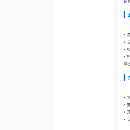
系
录、报告生成、设备校验等环节的无纸
化闭环管理，显著提升检测效率与
CNAS/CMA合规能力。
•
•
•
•
满足
•
•
•
•