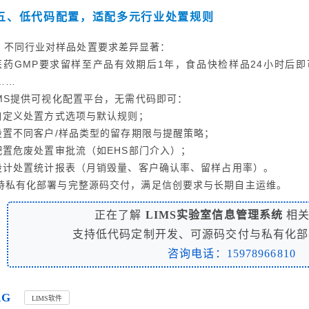
五、低代码配置，适配多元行业处置规则
不同行业对样品处置要求差异显著：
 医药GMP要求留样至产品有效期后1年，食品快检样品24小时后
……
IMS提供可视化配置平台，无需代码即可：
 自定义处置方式选项与默认规则；
 设置不同客户/样品类型的留存期限与提醒策略；
 配置危废处置审批流（如EHS部门介入）；
 设计处置统计报表（月销毁量、客户确认率、留样占用率）。
持私有化部署与完整源码交付，满足信创要求与长期自主运维。
正在了解
LIMS实验室信息管理系统
相关
支持低代码定制开发、可源码交付与私有化部
咨询电话：15978966810
AG
LIMS软件