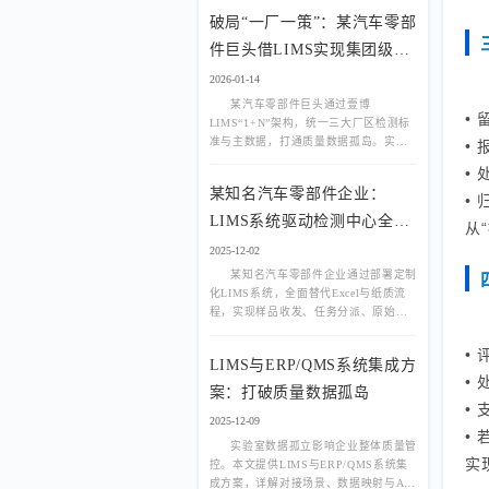
效率和准确性。那么，
破局“一厂一策”：某汽车零部
件巨头借LIMS实现集团级实
验室统一管控
2026-01-14
某汽车零部件巨头通过壹博
•
LIMS“1+N”架构，统一三大厂区检测标
准与主数据，打通质量数据孤岛。实现
•
跨厂任务协同、集团级质量追溯与供应
•
商绩效评估，提升整体品控效率。附真
某知名汽车零部件企业：
实系统架构图与质量看板截图。
•
LIMS系统驱动检测中心全流
从
程数字化转型
2025-12-02
某知名汽车零部件企业通过部署定制
化LIMS系统，全面替代Excel与纸质流
程，实现样品收发、任务分派、原始记
录、报告生成、设备校验等环节的无纸
化闭环管理，显著提升检测效率与
•
LIMS与ERP/QMS系统集成方
CNAS/CMA合规能力。
•
案：打破质量数据孤岛
•
2025-12-09
•
实验室数据孤立影响企业整体质量管
实
控。本文提供LIMS与ERP/QMS系统集
成方案，详解对接场景、数据映射与API