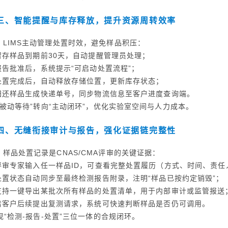
三、智能提醒与库存释放，提升资源周转效率
LIMS主动管理处置时效，避免样品积压：
 留存样品到期前30天，自动提醒管理员处理；
 报告批准后，系统提示“可启动处置流程”；
 处置完成后，自动释放存储位置，更新库存状态；
 归还样品生成快递单号，同步物流信息至客户进度查询端。
“被动等待”转向“主动闭环”，优化实验室空间与人力成本。
四、无缝衔接审计与报告，强化证据链完整性
样品处置记录是CNAS/CMA评审的关键证据：
 评审专家输入任一样品ID，可查看完整处置履历（方式、时间、责
 处置状态自动同步至最终检测报告附录，注明“样品已按约定销毁”；
 支持一键导出某批次所有样品的处置清单，用于内部审计或监管报送
 若客户后续提出复测请求，系统可快速判断样品是否仍可调用。
现“检测-报告-处置”三位一体的合规闭环。