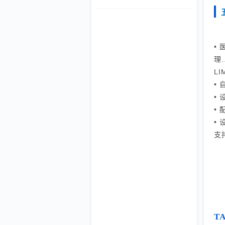
模式，助力打破质量数据孤岛，实现全
流程闭环管理。
•
理
L
•
•
•
•
支
T