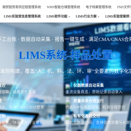
钢贸链贸易供应链管理系统
WMS智能仓储管理系统
电子档案管理系统
FMS文
LIMS实验室信息管理系统
LIMS软件功能
LIMS行业方案
LIMS实验室案例
工台账 · 数据自动采集 · 报告一键生成 · 满足CMA/CNAS
LIMS系统-样品处置
AS准则构建，覆盖“人、机、料、法、环、审”全要素的数字化
管控
仪器数据自动采集
程追踪，杜绝丢失错漏
主流设备直连，原始记录自动录入
成
质量体系合规运行
出，符合CMA/CNAS要求
内嵌SOP与质控规则，检测全程受控
定制
私有化源码交付
与报表，快速适配行业差异
提供完整源代码，支持信创部署与长期