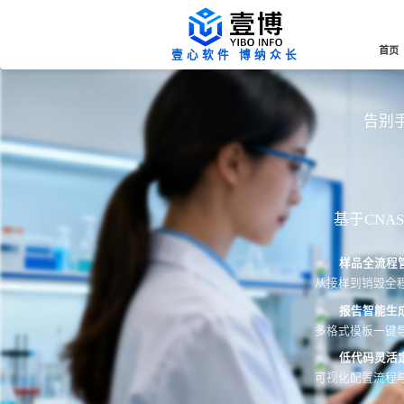
首页
壹心软件 博纳众长
告别手
基于CN
样品全流程
从接样到销毁全
报告智能生
多格式模板一键导
低代码灵活
可视化配置流程