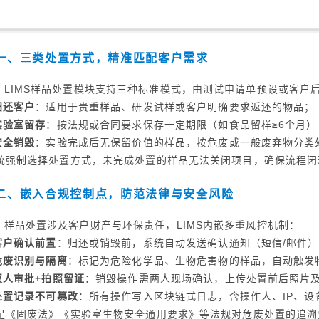
一、三类处置方式，精准匹配客户需求
LIMS样品处置模块支持三种标准模式，由测试申请单预设或客户
归还客户
：适用于贵重样品、研发试样或客户明确要求返还的物品；
实验室留存
：按法规或合同要求保存一定期限（如食品留样≥6个月
安全销毁
：实验完成后无保留价值的样品，按危废或一般废弃物分类
统强制选择处置方式，未完成处置的样品无法关闭项目，确保流程闭
二、嵌入合规控制点，防范法律与安全风险
样品处置涉及客户财产与环保责任，LIMS内嵌多重风控机制：
客户确认前置
：归还或销毁前，系统自动发送确认通知（短信/邮件）
危废识别与隔离
：标记为危险化学品、生物危害物的样品，自动触发
双人审批+拍照留证
：销毁操作需两人现场确认，上传处置前后照片
处置记录不可篡改
：所有操作写入区块链式日志，含操作人、IP、设
足《固废法》《实验室生物安全通用要求》等法规对危废处置的追溯