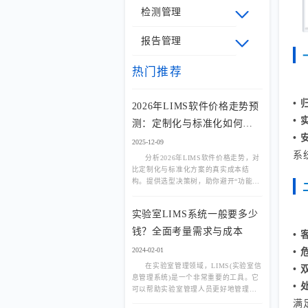
检测管理
报告管理
热门推荐
•
2026年LIMS软件价格走势预
•
测：定制化与标准化如何选
•
择？
2025-12-09
系
分析2026年LIMS软件价格走势，对
比定制化与标准化方案的真实成本结
构。提供选型决策树，助你避开“功能过
剩”或“流程不适配”陷阱。
实验室LIMS系统一般要多少
钱？全面考量需求与成本
•
2024-02-01
•
在实验室管理领域，LIMS(实验室信
•
息管理系统)是一个非常重要的工具。它
•
可以帮助实验室管理人员更好地管理实
验数据、样品、试剂等信息，提高实验
满