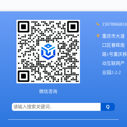
15978966810
重庆市大渡
口区春晖南
路1号重庆移
动互联网产
业园2-2-2
微信咨询