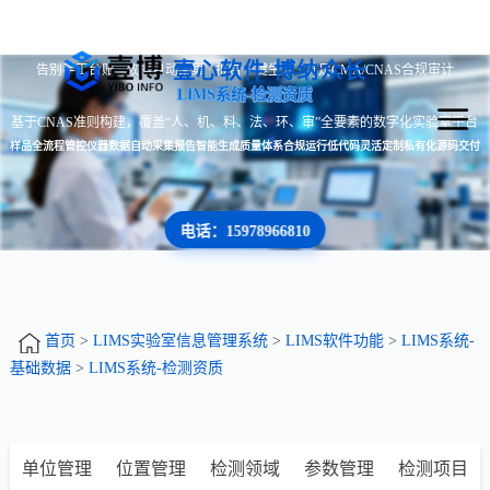
壹心软件 博纳众长
告别手工台账 · 数据自动采集 · 报告一键生成 · 满足CMA/CNAS合规审计
LIMS系统-检测资质
基于CNAS准则构建，覆盖“人、机、料、法、环、审”全要素的数字化实验室平台
样品全流程管控
仪器数据自动采集
报告智能生成
质量体系合规运行
低代码灵活定制
私有化源码交付
电话：15978966810
首页
>
LIMS实验室信息管理系统
>
LIMS软件功能
>
LIMS系统-
基础数据
>
LIMS系统-检测资质
单位管理
位置管理
检测领域
参数管理
检测项目