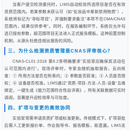
当客户提交检测委托时，LIMS自动校验所选项目是否在有效
资质范围内。若某参数未获认可（如“化妆品中某新禁用物质”），
系统将标记为“非标项目”，并强制要求备注“本项不在CMA/CNAS
范围内，结果仅供参考”。同时，在报告编制环节，系统仅允许勾
选已授权参数，超范围项目无法进入正式报告模板。这种前置控制
机制，从源头杜绝违规出报告的风险。
三、为什么检测资质管理是CNAS评审核心？
CNAS-CL01:2018 第8.2条明确要求“实验室应确保其活动在
认可范围内进行”。现场评审时，专家会随机抽取报告，反向核
查：① 所用方法是否在附表内；② 参数是否获准；③ 人员是否授
权；④ 设备是否校准。LIMS通过“资质-项目-方法-人员-设备”五维
绑定，一键生成《能力范围符合性自评表》，所有关联数据可实时
调阅，显著提升迎检效率与可信度。
四、扩项与变更的高效协同
实验室常需申请资质扩项或标准更新。传统模式下，扩项获批
后需人工更新报价单、作业指导书、报告模板，易遗漏。LIMS支