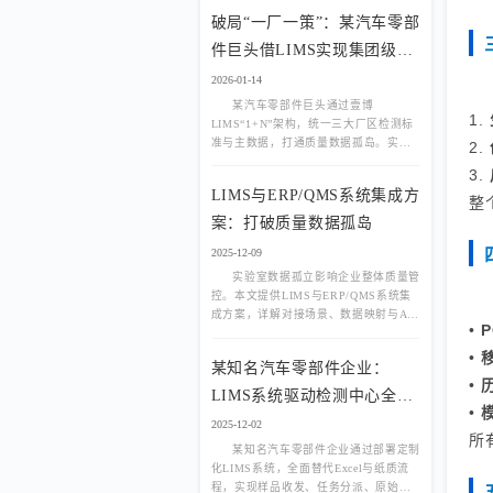
效率和准确性。那么，
破局“一厂一策”：某汽车零部
件巨头借LIMS实现集团级实
验室统一管控
2026-01-14
某汽车零部件巨头通过壹博
1.
LIMS“1+N”架构，统一三大厂区检测标
准与主数据，打通质量数据孤岛。实现
2.
跨厂任务协同、集团级质量追溯与供应
3.
商绩效评估，提升整体品控效率。附真
LIMS与ERP/QMS系统集成方
实系统架构图与质量看板截图。
整
案：打破质量数据孤岛
2025-12-09
实验室数据孤立影响企业整体质量管
控。本文提供LIMS与ERP/QMS系统集
成方案，详解对接场景、数据映射与API
•
模式，助力打破质量数据孤岛，实现全
流程闭环管理。
•
某知名汽车零部件企业：
•
LIMS系统驱动检测中心全流
•
程数字化转型
2025-12-02
所
某知名汽车零部件企业通过部署定制
化LIMS系统，全面替代Excel与纸质流
程，实现样品收发、任务分派、原始记