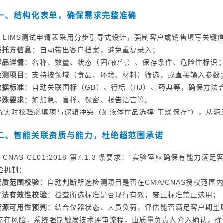
一、结构化表单，确保需求完整准确
LIMS测试申请表采用分步引导式设计，强制客户或销售填写关键
委托方信息
：自动带出客户档案，避免重复录入；
样品详情
：名称、数量、状态（固/液/气）、保存条件、危险性标识
检测项目
：支持按领域（食品、环境、材料）筛选，或直接输入参数
依据标准
：自动关联国标（GB）、行标（HJ）、药典等，确保方法
特殊要求
：如加急、盲样、保密、报告语言等。
统实时校验必填项与逻辑冲突（如液体样品选择“干燥保存”），从源
二、智能关联资质与能力，杜绝超范围承诺
CNAS-CL01:2018 第7.1.3 条要求：“实验室应确保有能力
验机制：
资质范围校验
：自动判断所选检测项目是否在CMA/CNAS授权范围
方法有效性校验
：检查所选标准是否现行有效，废止标准禁止选用；
资源可用性预判
：结合仪器状态、人员负荷，评估能否满足客户期望
存在风险，系统强制触发技术评审流程，由质量负责人介入确认，确