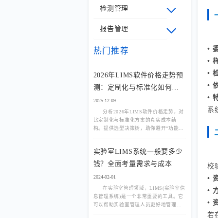
检测管理
报告管理
•
热门推荐
•
•
2026年LIMS软件价格走势预
•
测：定制化与标准化如何选
•
择？
2025-12-09
系
分析2026年LIMS软件价格走势，对
比定制化与标准化方案的真实成本结
构。提供选型决策树，助你避开“功能过
剩”或“流程不适配”陷阱。
实验室LIMS系统一般要多少
钱？全面考量需求与成本
校
2024-02-01
•
在实验室管理领域，LIMS(实验室信
•
息管理系统)是一个非常重要的工具。它
•
可以帮助实验室管理人员更好地管理实
验数据、样品、试剂等信息，提高实验
若