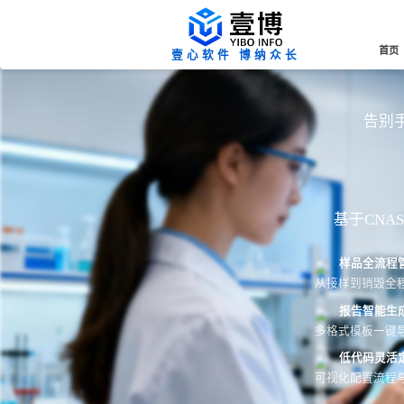
首页
壹心软件 博纳众长
告别手
基于CN
样品全流程
从接样到销毁全
报告智能生
多格式模板一键导
低代码灵活
可视化配置流程