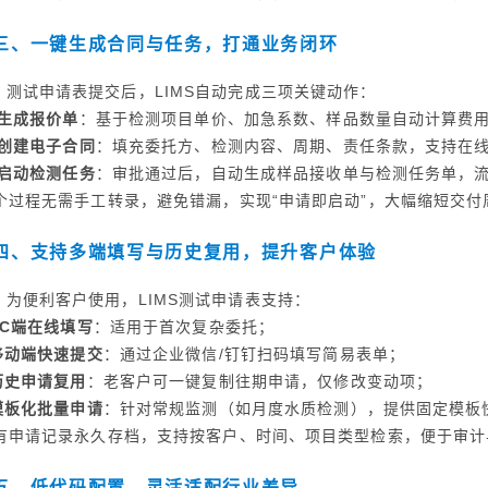
三、一键生成合同与任务，打通业务闭环
测试申请表提交后，LIMS自动完成三项关键动作：
生成报价单
：基于检测项目单价、加急系数、样品数量自动计算费
创建电子合同
：填充委托方、检测内容、周期、责任条款，支持在
启动检测任务
：审批通过后，自动生成样品接收单与检测任务单，
个过程无需手工转录，避免错漏，实现“申请即启动”，大幅缩短交付
四、支持多端填写与历史复用，提升客户体验
为便利客户使用，LIMS测试申请表支持：
PC端在线填写
：适用于首次复杂委托；
移动端快速提交
：通过企业微信/钉钉扫码填写简易表单；
历史申请复用
：老客户可一键复制往期申请，仅修改变动项；
模板化批量申请
：针对常规监测（如月度水质检测），提供固定模板
有申请记录永久存档，支持按客户、时间、项目类型检索，便于审计
五、低代码配置，灵活适配行业差异