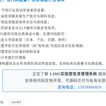
不同行业测试申请差异显著：
 食品检测需关联生产批次与原料信息；
 环境监测强调采样点位与经纬度；
 医药研发关注GLP编号与稳定性条件。
IMS提供可视化表单设计器，无需代码即可：
 自定义字段类型（文本、下拉、日期、附件）
 设置字段可见性规则（如“危险品”勾选后显示应急措施）
 配置项目与标准的映射关系
 设计专属打印模板
速构建贴合业务场景的测试申请流程，支持私有化部署与长期运维。
正在了解
LIMS实验室信息管理系统
相关
支持低代码定制开发、可源码交付与私有化部
咨询电话：15978966810
AG
LIMS软件