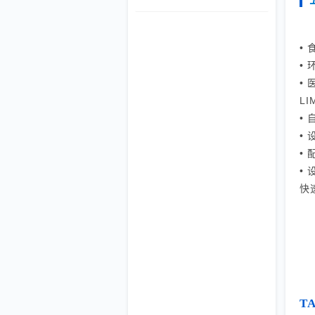
录、报告生成、设备校验等环节的无纸
化闭环管理，显著提升检测效率与
CNAS/CMA合规能力。
•
•
•
L
•
•
•
•
快
T