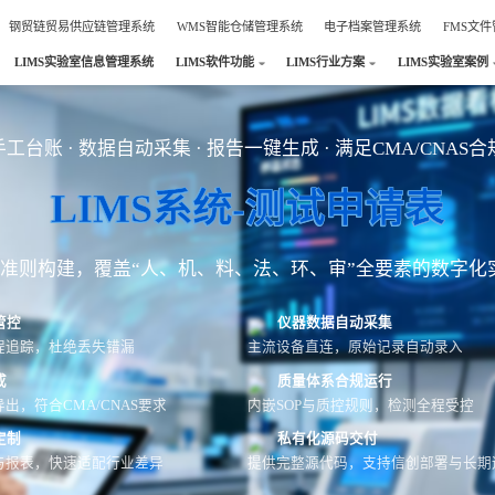
钢贸链贸易供应链管理系统
WMS智能仓储管理系统
电子档案管理系统
FMS文
LIMS实验室信息管理系统
LIMS软件功能
LIMS行业方案
LIMS实验室案例
工台账 · 数据自动采集 · 报告一键生成 · 满足CMA/CNAS
LIMS系统-测试申请表
AS准则构建，覆盖“人、机、料、法、环、审”全要素的数字化
管控
仪器数据自动采集
程追踪，杜绝丢失错漏
主流设备直连，原始记录自动录入
成
质量体系合规运行
出，符合CMA/CNAS要求
内嵌SOP与质控规则，检测全程受控
定制
私有化源码交付
与报表，快速适配行业差异
提供完整源代码，支持信创部署与长期