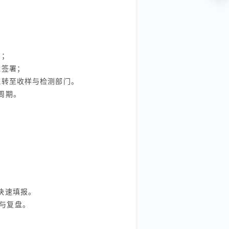
用；
线签署；
流转至收样与检测部门。
周期。
快速填报。
与复盘。