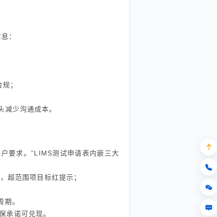
信息：
；
；
合规；
头减少沟通成本。
满足客户要求。”LIMS测试申请表内嵌三大
内，超范围项目标红提示；
周期。
保承诺可兑现。