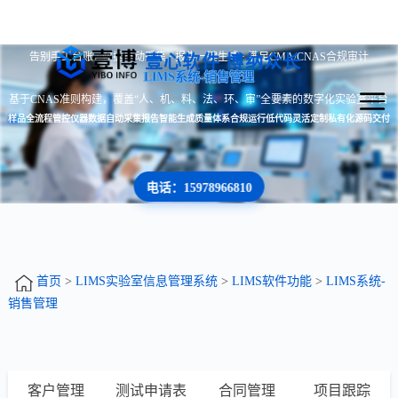
告别手工台账 · 数据自动采集 · 报告一键生成 · 满足CMA/CNAS合规审计
壹心软件 博纳众长
LIMS系统-销售管理
基于CNAS准则构建，覆盖“人、机、料、法、环、审”全要素的数字化实验室平台
样品全流程管控
仪器数据自动采集
报告智能生成
质量体系合规运行
低代码灵活定制
私有化源码交付
电话：15978966810
首页
>
LIMS实验室信息管理系统
>
LIMS软件功能
>
LIMS系统-
销售管理
客户管理
测试申请表
合同管理
项目跟踪