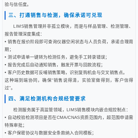
验与信任度。
三、打通销售与检测，确保承诺可兑现
LIMS销售管理并非孤立模块，而是与样品管理、检测管理、
报告管理深度集成：
• 销售在报价阶段即可查询仪器空闲状态与人员负荷，承诺合理周
期；
• 测试申请单一键转为检测任务，避免手工转录错误；
• 报告完成后自动通知销售，触发开票与回款流程；
• 客户历史数据可反哺销售策略，识别复购机会与交叉销售点。
这种端到端协同，确保“销售说得清，实验室做得到，客户信得
过”。
四、满足检测机构合规经营要求
检测服务属于高监管领域，LIMS销售模块内嵌合规控制点：
• 自动校验检测项目是否在CMA/CNAS资质范围内，超范围申请需
特殊审批；
• 客户保密协议与数据安全条款纳入合同模板；