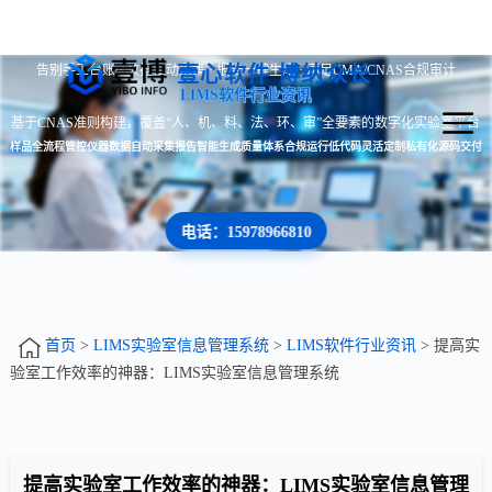
告别手工台账 · 数据自动采集 · 报告一键生成 · 满足CMA/CNAS合规审计
壹心软件 博纳众长
LIMS软件行业资讯
基于CNAS准则构建，覆盖“人、机、料、法、环、审”全要素的数字化实验室平台
样品全流程管控
仪器数据自动采集
报告智能生成
质量体系合规运行
低代码灵活定制
私有化源码交付
电话：15978966810
首页
>
LIMS实验室信息管理系统
>
LIMS软件行业资讯
> 提高实
验室工作效率的神器：LIMS实验室信息管理系统
提高实验室工作效率的神器：LIMS实验室信息管理