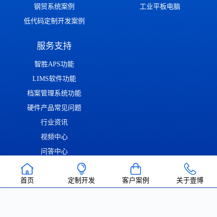
钢贸系统案例
工业平板电脑
低代码定制开发案例
服务支持
智胜APS功能
LIMS软件功能
档案管理系统功能
硬件产品常见问题
行业资讯
视频中心
问答中心
渝ICP备2022014306号
渝公网安备50011302001126号
| Copyright ©
首页
定制开发
客户案例
关于壹博
2022-2026 重庆壹博信息技术有限公司 版权所有 | 唯一官方网站：
https://www.cqaoba.cn 谨防仿冒！