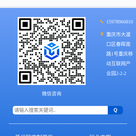
条形码仓储管理系统项目背景某企业的仓库管理一直以来是
非自动化的、以纸张文件为基础的系统来记录、追踪进出的
15978966810
货物，以人为记忆实施仓库内部的管理。对于整个仓储区而
言，
重庆市大渡
查看详情
口区春晖南
路1号重庆移
动互联网产
业园2-2-2
微信咨询