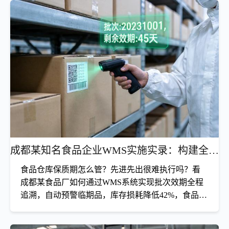
打通WMS与地磅数据壁垒，实现全自动称重防作
弊，单车过磅效率提升60%
钢材仓库过磅慢怎么办？地磅系统怎么和WMS对接？看贵
阳某钢贸公司如何通过WMS集成地磅实现无人值守称重，
杜绝人为作弊，过磅效率提升60%，车辆排队时间缩短
80%。
查看详情
成都某知名食品企业WMS实施实录：构建全链路效期防线，告别高额损耗
食品仓库保质期怎么管？先进先出很难执行吗？看
成都某食品厂如何通过WMS系统实现批次效期全程
追溯，自动预警临期品，库存损耗降低42%，食品安
全零事故。