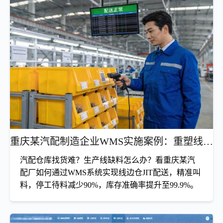
启用批次级精细管理与FIFO强制策略，年库存损耗
率降低42%，召回效率提升10倍
食品仓库保质期怎么管？先进先出很难执行吗？看成都某食
品厂如何通过WMS系统实现批次效期全程追溯，自动预警
临期品，库存损耗降低42%，食品安全零事故。
查看详情
重庆某汽配制造企业WMS实施案例：重塑线边仓物流，告别停工待料
汽配仓库找货难？生产线缺料怎么办？看重庆某汽
配厂如何通过WMS系统实现线边仓JIT配送，精准叫
料，停工待料减少90%，库存准确率提升至99.9%。
引入JIT拉动式配送模式，产线停工待料频次降低