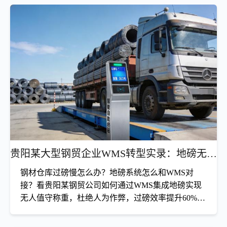
温湿度自动监控+电子监管码追溯，GSP检查零缺
陷，库存准确率99.8%
医药仓库如何实现GSP合规？昆明某医药流通企业引入壹博
WMS系统，实现温湿度自动监控、电子监管码全程追溯，
GSP检查零缺陷，库存准确率99.8%。
查看详情
贵阳某大型钢贸企业WMS转型实录：地磅无人值守，重塑物流吞吐效率
钢材仓库过磅慢怎么办？地磅系统怎么和WMS对
接？看贵阳某钢贸公司如何通过WMS集成地磅实现
无人值守称重，杜绝人为作弊，过磅效率提升60%，
车辆排队时间缩短80%。