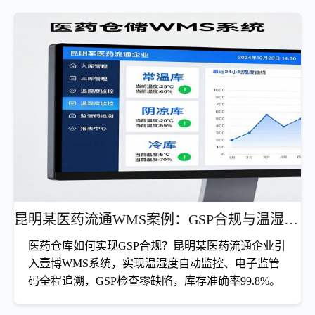
期间不爆仓，稳定实现极速发货与库存账实一致，
日单破万的灯具电商，如何靠波次拣选稳住极速发
为灯具电商提供可落地的仓储升级路径。
货
中山某灯具电商日常日单破万，却长期受发货慢、错发多、
大促崩溃困扰。壹博WMS系统以波次拣选把海量订单切成
可控节奏，条码驱动拣货配合复核前置显著压低错发率；弹
性并发与峰值削峰让大促期间不爆仓，稳定实现极速发货与
查看详情
库存账实一致，为灯具电商提供可落地的仓储升级路径。
昆明某医药流通WMS案例：GSP合规与温湿度自动监控
医药仓库如何实现GSP合规？昆明某医药流通企业引
入壹博WMS系统，实现温湿度自动监控、电子监管
码全程追溯，GSP检查零缺陷，库存准确率99.8%。