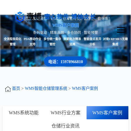
壹心软件 博纳众长
还在靠人脑记货位？WMS让仓库看得见、管得住、盘得准！
WMS客户案例
条码驱动 · 精准高效 · 多仓协同 · 智能预警
全流程条码化
PDA移动作业
多仓统一集中
效期批次精准
智能盘点差异
对接ERP/MES无缝
管理
支持
管控
追溯
分析
集成
电话：15978966810
首页
>
WMS智能仓储管理系统
>
WMS客户案例
WMS系统功能
WMS行业方案
WMS客户案例
仓储行业资讯