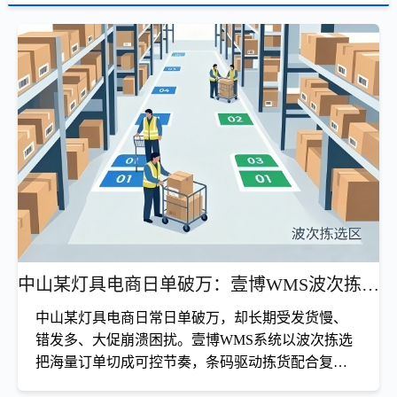
中山某灯具电商日单破万：壹博WMS波次拣选撑起大促极速发货
中山某灯具电商日常日单破万，却长期受发货慢、
错发多、大促崩溃困扰。壹博WMS系统以波次拣选
把海量订单切成可控节奏，条码驱动拣货配合复核
前置显著压低错发率；弹性并发与峰值削峰让大促